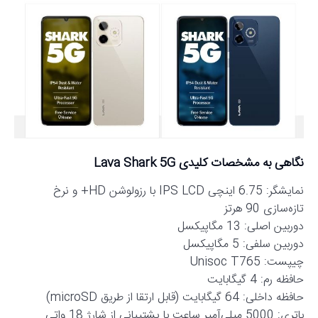
نگاهی به مشخصات کلیدی Lava Shark 5G
نمایشگر: 6.75 اینچی IPS LCD با رزولوشن HD+ و نرخ
تازه‌سازی 90 هرتز
دوربین اصلی: 13 مگاپیکسل
دوربین سلفی: 5 مگاپیکسل
چیپست: Unisoc T765
حافظه رم: 4 گیگابایت
حافظه داخلی: 64 گیگابایت (قابل ارتقا از طریق microSD)
باتری: 5000 میلی‌آمپر ساعت با پشتیبانی از شارژ 18 واتی