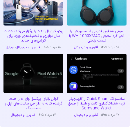
سونی هدفون قدیمی اما محبوبش را
پوکو کارناوال ۲۰۲۶ را برگزار می‌کند؛ هشت
احیا کرد؛ معرفی WH-1000XM4C با
سال نوآوری و تخفیف‌های ویژه برای
قیمت رقابتی
گوشی‌های جدید
۱۸ مرداد ۱۴۰۵
فناوری و دیجیتال
۱۸ مرداد ۱۴۰۵
فناوری و دیجیتال
،
موبایل
سامسونگ Quick Share را کاربردی‌تر
گوگل رقبای پیکسل واچ ۵ را هدف
کرد؛ اشتراک‌گذاری کارت و بلیط از طریق
گرفت؛ کنایه به طراحی ساعت‌های اپل و
Samsung Wallet
سامسونگ
۱۷ مرداد ۱۴۰۵
فناوری و دیجیتال
۱۷ مرداد ۱۴۰۵
فناوری و دیجیتال