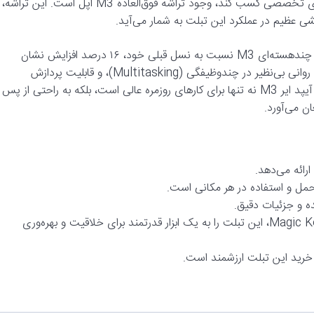
یکی از دلایل اصلی که آیپد ایر M3 توانسته امتیاز ۸۹ را در بررسی‌های تخصصی کسب کند، وجود تراشه فوق‌العاده M3 اپل است. این تراشه،
هشی عظیم در عملکرد این تبلت به شمار می‌آید.
در آزمایش‌های انجام شده با Geekbench، امتیازات تک‌هسته‌ای و چند‌هسته‌ای M3 نسبت به نسل قبلی خود، ۱۶ درصد افزایش نشان
می‌دهد. این بهبود عملکرد به معنای سرعت بیشتر در اجرای برنامه‌ها، روانی بی‌نظیر در چندوظیفگی (Multitasking)، و قابلیت پردازش
گرافیکی خیره‌کننده برای بازی‌ها و ویرایش ویدئو است. با این تراشه، آیپد ایر M3 نه تنها برای کارهای روزمره عالی است، بلکه به راحتی از پس
ان می‌آورد.
 حمل و استفاده در هر مکانی است.
سازگاری با لوازم جانبی اپل: پشتیبانی از Apple Pencil و Magic Keyboard، این تبلت را به یک ابزار قدرتمند برای خلاقیت و بهره‌وری