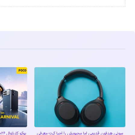
سونی هدفون قدیمی اما محبوبش را احیا کرد؛ معرفی