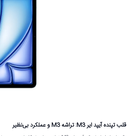
قلب تپنده آیپد ایر M3: تراشه M3 و عملکرد بی‌نظیر