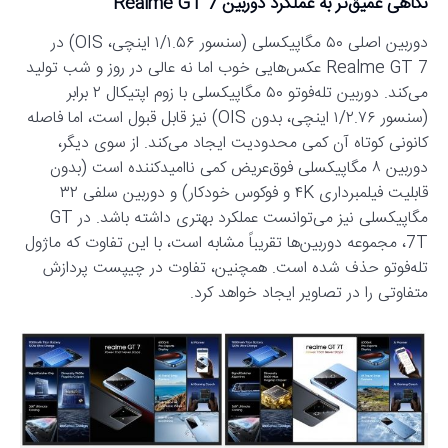
نگاهی عمیق‌تر به عملکرد دوربین Realme GT 7
دوربین اصلی ۵۰ مگاپیکسلی (سنسور ۱/۱.۵۶ اینچی، OIS) در
Realme GT 7 عکس‌هایی خوب اما نه عالی در روز و شب تولید
می‌کند. دوربین تله‌فوتو ۵۰ مگاپیکسلی با زوم اپتیکال ۲ برابر
(سنسور ۱/۲.۷۶ اینچی، بدون OIS) نیز قابل قبول است، اما فاصله
کانونی کوتاه آن کمی محدودیت ایجاد می‌کند. از سوی دیگر،
دوربین ۸ مگاپیکسلی فوق‌عریض کمی ناامیدکننده است (بدون
قابلیت فیلمبرداری ۴K و فوکوس خودکار) و دوربین سلفی ۳۲
مگاپیکسلی نیز می‌توانست عملکرد بهتری داشته باشد. در GT
7T، مجموعه دوربین‌ها تقریباً مشابه است، با این تفاوت که ماژول
تله‌فوتو حذف شده است. همچنین، تفاوت در چیپست پردازش
متفاوتی را در تصاویر ایجاد خواهد کرد.