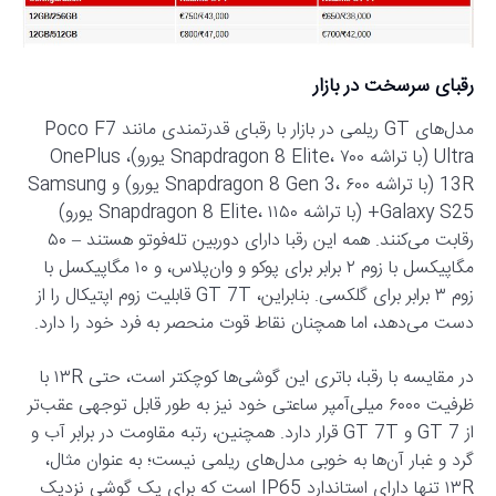
رقبای سرسخت در بازار
مدل‌های GT ریلمی در بازار با رقبای قدرتمندی مانند Poco F7
Ultra (با تراشه Snapdragon 8 Elite، ۷۰۰ یورو)، OnePlus
13R (با تراشه Snapdragon 8 Gen 3، ۶۰۰ یورو) و Samsung
Galaxy S25+ (با تراشه Snapdragon 8 Elite، ۱۱۵۰ یورو)
رقابت می‌کنند. همه این رقبا دارای دوربین تله‌فوتو هستند – ۵۰
مگاپیکسل با زوم ۲ برابر برای پوکو و وان‌پلاس، و ۱۰ مگاپیکسل با
زوم ۳ برابر برای گلکسی. بنابراین، GT 7T قابلیت زوم اپتیکال را از
دست می‌دهد، اما همچنان نقاط قوت منحصر به فرد خود را دارد.
در مقایسه با رقبا، باتری این گوشی‌ها کوچکتر است، حتی ۱۳R با
ظرفیت ۶۰۰۰ میلی‌آمپر ساعتی خود نیز به طور قابل توجهی عقب‌تر
از GT 7 و GT 7T قرار دارد. همچنین، رتبه مقاومت در برابر آب و
گرد و غبار آن‌ها به خوبی مدل‌های ریلمی نیست؛ به عنوان مثال،
۱۳R تنها دارای استاندارد IP65 است که برای یک گوشی نزدیک