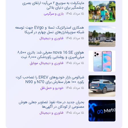
ماینکرفت به سوییچ ۲ می‌آید؛ ارتقای بصری
چشمگیر برای دنیای بلاکی
۱۵ مرداد ۱۴۰۵
بازی و سرگرمی
همکاری استراتژیک تسلا و EVgo جهت توسعه
شبکه سوپرشارژرهای نسل چهارم در آمریکا
۱۵ مرداد ۱۴۰۵
فناوری و دیجیتال
هواوی nova 16 SE معرفی شد: باتری ۸,۵۰۰
میلی‌آمپری و روشنایی رکوردشکن ۸,۰۰۰ نیت
۱۵ مرداد ۱۴۰۵
فناوری و دیجیتال
،
موبایل
شیائومی بازار خودروهای EREV را تصاحب کرد؛
رکورد ۱۰۰ هزار سفارش برای N70 و N90
۱۵ مرداد ۱۴۰۵
خودرو و حمل نقل
بحران جدید در متا؛ نفوذ تصاویر جعلی هوش
مصنوعی از کودکان در آگهی‌ها
۱۵ مرداد ۱۴۰۵
فناوری و دیجیتال