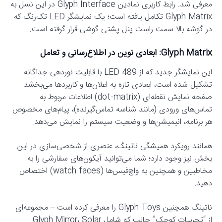
معرفی شد. رابط کاربری نمادین Glyph Interface در این نسل به
Glyph Matrix تکامل یافته است؛ یک نمایشگر LED تک‌رنگ که
در گوشه بالا سمت راست پنل پشتی گوشی قرار گرفته است.
Glyph Matrix: ابعادی نوین در اطلاع‌رسانی و تعامل
این نمایشگر جدید که از 489 LED با قابلیت نوردهی جداگانه
تشکیل شده است، ابعادی تازه به اعلان‌ها و کاربردها می‌بخشد.
صفحه نمایش نقطه‌ای (dot-matrix) اطلاعات مربوط به
تماس‌های ورودی (مانند شناسه تماس‌گیرنده)، پیام‌های مخصوص
هر برنامه، انیمیشن‌ها و وضعیت سیستم را نمایش می‌دهد.
همانند رویکرد همیشگی ناتینگ، عنصری از شخصی‌سازی در این
بخش نیز وجود دارد؛ شما می‌توانید آیکون‌های سفارشی را به
مخاطبین و همچنین به واچ‌فیس‌ها (watch faces) اختصاص
دهید.
ناتینگ همچنین Glyph Toys را معرفی کرده است – مجموعه‌ای
از “تجربیات کوچک” جالب که شامل Glyph Mirror، Solar