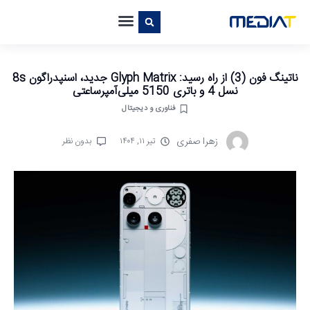
ناتینگ فون (3) از راه رسید: Glyph Matrix جدید، اسنپدراگون 8s
نسل 4 و باتری 5150 میلی‌آمپرساعتی
فناوری و دیجیتال
زهرا صفری
تیر ۱۱, ۱۴۰۴
بدون نظر