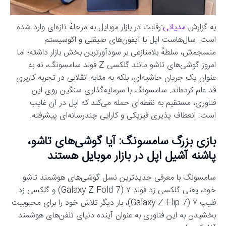
به گزارش
مدیاتی
:رقابت در بازار موبایل به مرحلهٔ تازه‌ای وارد شده
است. سال‌هاست اپل با آیفون‌های صیقلی و اکوسیستم
منسجمش، سلطهٔ بلامنازعی بر سودآورترین بخش بازار داشته؛ اما
امروز گوشی‌های تاشو مانند گلکسی Z فولد سامسونگ، نه به
عنوان یک جریان حاشیه‌ای، بلکه به مثابه انقلابی در تجربه کاربری
قد علم کرده‌اند. سامسونگ با سرمایه‌گذاری سنگین روی این
فناوری، مستقیم به نقطه‌ای حمله می‌کند که اپل در آن غایب
است: انعطاف پذیری فیزیکی و کارایی چندرسانه‌ای پیشرفته.
بازی بزرگ سامسونگ: آیا گوشی‌های تاشو،
پاشنه آشیل اپل در بازار موبایل هستند
سامسونگ با معرفی جدیدترین نسل گوشی‌های هوشمند تاشو
خود، یعنی گلکسی زد فولد ۷ (Galaxy Z Fold 7) و گلکسی زد
فلیپ ۷ (Galaxy Z Flip 7)، بار دیگر تلاش خود را برای محبوبیت
بخشیدن به این فناوری به عنوان آینده دنیای تلفن‌های هوشمند