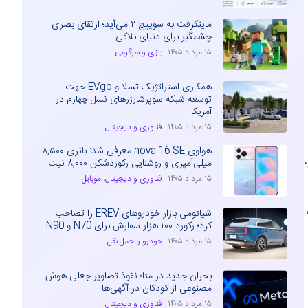
ماینکرفت به سوییچ ۲ می‌آید؛ ارتقای بصری
چشمگیر برای دنیای بلاکی
۱۵ مرداد ۱۴۰۵
بازی و سرگرمی
همکاری استراتژیک تسلا و EVgo جهت
توسعه شبکه سوپرشارژرهای نسل چهارم در
آمریکا
۱۵ مرداد ۱۴۰۵
فناوری و دیجیتال
هواوی nova 16 SE معرفی شد: باتری ۸,۵۰۰
یکسل ۱۰، پیکسل ۱۰ پرو،
میلی‌آمپری و روشنایی رکوردشکن ۸,۰۰۰ نیت
۱۵ مرداد ۱۴۰۵
فناوری و دیجیتال
،
موبایل
بایت
شیائومی بازار خودروهای EREV را تصاحب
کرد؛ رکورد ۱۰۰ هزار سفارش برای N70 و N90
۱۵ مرداد ۱۴۰۵
خودرو و حمل نقل
بحران جدید در متا؛ نفوذ تصاویر جعلی هوش
مصنوعی از کودکان در آگهی‌ها
۱۵ مرداد ۱۴۰۵
فناوری و دیجیتال