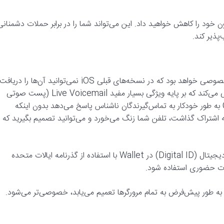
طولانی در iOS 18 بمانید، امنیت آیفون خود را کاهش خواهید داد. این می‌تواند شما را در برابر حملات دشمنان
پذیر کند.
iOS 26 اپل همچنین شامل تعدادی ویژگی جالب امنیتی و حریم خصوصی خواهد بود که در نسخه‌های قبلی iOS نمی‌توانید آن‌ها را دریافت
کنید. به عنوان مثال، قابلیت Call Screening (فیلتر تماس) را معرفی می‌کند که بر پایه ویژگی بسیار مفید Live Voicemail (پست صوتی
زنده) در iOS 18 ساخته شده است. به گفته اپل، Call Screening به طور خودکار به تماس‌گیرندگان ناشناس پاسخ می‌دهد بدون اینکه
ه اشتراک گذاشت، تلفن شما زنگ می‌خورد و می‌توانید تصمیم بگیرید که
یکی دیگر از ویژگی‌های جالب در iOS 26، امکان ایجاد یک شناسه دیجیتال (Digital ID) در Wallet با استفاده از گذرنامه ایالات متحده
 به طور پیش‌فرض به تمام مرورگرها تعمیم می‌یابد، خصوصی‌تر می‌شود.