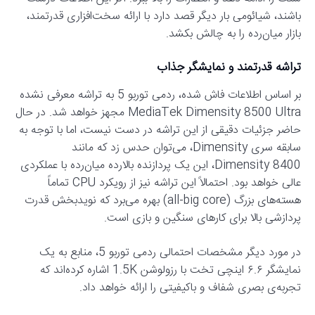
باشند، شیائومی بار دیگر قصد دارد با ارائه سخت‌افزاری قدرتمند،
بازار میان‌رده را به چالش بکشد.
تراشه قدرتمند و نمایشگر جذاب
بر اساس اطلاعات فاش شده، ردمی توربو 5 به تراشه معرفی نشده
MediaTek Dimensity 8500 Ultra مجهز خواهد شد. در حال
حاضر جزئیات دقیقی از این تراشه در دست نیست، اما با توجه به
سابقه سری Dimensity، می‌توان حدس زد که مانند
Dimensity 8400، این یک پردازنده بالارده میان‌رده با عملکردی
عالی خواهد بود. احتمالاً این تراشه نیز از رویکرد CPU تماماً
هسته‌های بزرگ (all-big core) بهره می‌برد که نویدبخش قدرت
پردازشی بالا برای کارهای سنگین و بازی است.
در مورد دیگر مشخصات احتمالی ردمی توربو 5، منابع به یک
نمایشگر ۶.۶ اینچی تخت با رزولوشن 1.5K اشاره کرده‌اند که
تجربه‌ی بصری شفاف و باکیفیتی را ارائه خواهد داد.