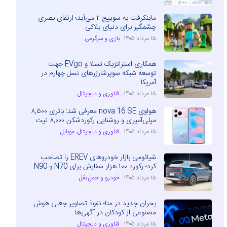
ماینکرفت به سوییچ ۲ می‌آید؛ ارتقای بصری
چشمگیر برای دنیای بلاکی
۱۵ مرداد ۱۴۰۵
بازی و سرگرمی
همکاری استراتژیک تسلا و EVgo جهت
توسعه شبکه سوپرشارژرهای نسل چهارم در
آمریکا
۱۵ مرداد ۱۴۰۵
فناوری و دیجیتال
هواوی nova 16 SE معرفی شد: باتری ۸,۵۰۰
میلی‌آمپری و روشنایی رکوردشکن ۸,۰۰۰ نیت
۱۵ مرداد ۱۴۰۵
فناوری و دیجیتال
،
موبایل
شیائومی بازار خودروهای EREV را تصاحب
کرد؛ رکورد ۱۰۰ هزار سفارش برای N70 و N90
۱۵ مرداد ۱۴۰۵
خودرو و حمل نقل
بحران جدید در متا؛ نفوذ تصاویر جعلی هوش
مصنوعی از کودکان در آگهی‌ها
۱۵ مرداد ۱۴۰۵
فناوری و دیجیتال