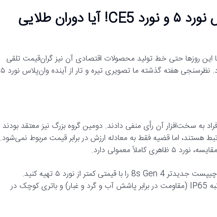
نظر قاطع کاربران: کارت قرمز به وان‌پلاس نورد ۵ و نورد CE5! آیا دوران طلایی
ما این روزها حتی خط تولید محصولات اقتصادی آن نیز گران‌قیمت تلقی
می‌شود. یا شاید هم در بازار رقابتی میان‌رده‌ها، دیگر توان رقابت ندارد. نظرسنجی هفته گذشته ما تصویری تیره و تار از آینده وان‌پلاس نورد ۵
ثریت افراد به سخت‌افزار آن رأی منفی دادند. دومین گروه بزرگ نیز معتقد بودند
ط هستند، اما قضیه فقط به معادله ارزش در برابر قیمت مربوط نمی‌شود.
چیپست اسنپدراگون 8s Gen 3 بسیار قدرتمند است، اما می‌توانید چیپست جدیدتر 8s Gen 4 را با قیمتی کمتر از نورد ۵ تهیه کنید.
همچنین، دوربین ۵۰+۸ مگاپیکسلی آن چیز خاصی تلقی نمی‌شد. رتبه IP65 (مقاومت در برابر پاشش آب و گرد و غبار) و باتری کوچک در