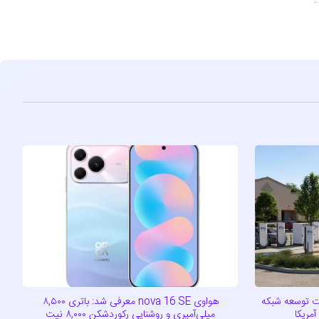
راتژیک تسلا و EVgo جهت توسعه شبکه
هواوی nova 16 SE معرفی شد: باتری ۸,۵۰۰
مریکا
میلی‌آمپری و روشنایی رکوردشکن ۸,۰۰۰ نیت