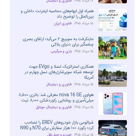
۱۷ مرداد ۱۴۰۵
فناوری و دیجیتال
همراه اول ابهام‌های محاسبه اینترنت داخلی و
بین‌الملل را توضیح داد
۱۵ مرداد ۱۴۰۵
فناوری ایران
ماینکرفت به سوییچ ۲ می‌آید؛ ارتقای بصری
چشمگیر برای دنیای بلاکی
۱۵ مرداد ۱۴۰۵
بازی و سرگرمی
همکاری استراتژیک تسلا و EVgo جهت
توسعه شبکه سوپرشارژرهای نسل چهارم در
آمریکا
۱۵ مرداد ۱۴۰۵
فناوری و دیجیتال
هواوی nova 16 SE معرفی شد: باتری ۸,۵۰۰
میلی‌آمپری و روشنایی رکوردشکن ۸,۰۰۰ نیت
۱۵ مرداد ۱۴۰۵
فناوری و دیجیتال
،
موبایل
شیائومی بازار خودروهای EREV را تصاحب
کرد؛ رکورد ۱۰۰ هزار سفارش برای N70 و N90
۱۵ مرداد ۱۴۰۵
خودرو و حمل نقل