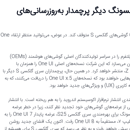
 دوره: آیا سری گلکسی S سامسونگ دیگر پرچمدار به‌روزرسانی‌های
شاید سامسونگ برای همیشه رونمایی از به‌روزرسانی‌های اندروید را با گوشی‌های گلکسی S متوقف کند. در عوض، می‌توانید منتظر ارتقاء One
برنامه زمان‌بندی زودهنگام انتشار اندروید ۱۶، برنامه‌های به‌روزرسانی پلتفرم را در سراسر تولیدکنندگان اصلی گوشی‌های هوشمند (OEMs)
دستخوش تغییر کرده است. برای سامسونگ، یک افشای جدید روشن می‌سازد که این شرکت نسخه‌های اصلی One UI را همزمان با
به‌روزرسانی پلتفرم اندروید و منطبق با عرضه پرچمداران سری گلکسی Z، منتشر خواهد کرد. در همین حال، پرچمداران سری گلکسی S دیگر با
نسخه جدید اندروید عرضه نخواهند شد. در عوض، آنها اولین گوشی‌هایی خواهند بود که نسخه‌های One UI x.5 را دریافت می‌کنند، که به
‌بندی انتشار اندروید ۱۶، کل برنامه زمان‌بندی انتشار نرم‌افزار اکوسیستم اندروید را به هم ریخته است. با انتشار
‌اند تا در برخی از عرضه‌های گوشی‌های خود تجدید نظر کنند، زیرا در خطر عرضه
پرچمدارانی بودند که با آخرین نسخه اندروید عرضه نمی‌شدند. سامسونگ برای بهره‌مندی سری گلکسی S25، عرضه پایدار One UI 7 را به
شدت به تأخیر انداخت و حتی برای بهره‌مندی گلکسی زد فولد ۷ و فلیپ ۷، مستقیماً به One UI 8 رفت. اکنون یک افشای جدید روشن
می‌سازد که برنامه به‌روزرسانی سامسونگ در پرتو این تغییرات چگونه پیش خواهد رفت و به نظر می‌رسد که سری گلکسی S برای همیشه از