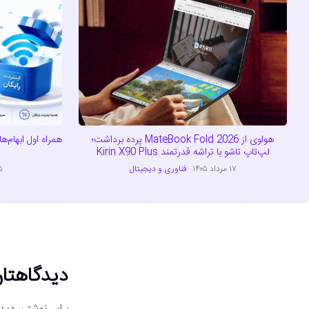
هواوی از MateBook Fold 2026 پرده برداشت؛
همراه اول ابهام‌ه
لپ‌تاپ تاشو با تراشه قدرتمند Kirin X90 Plus
۱۷ مرداد ۱۴۰۵
فناوری و دیجیتال
۱۵ مر
دیدگاهتان