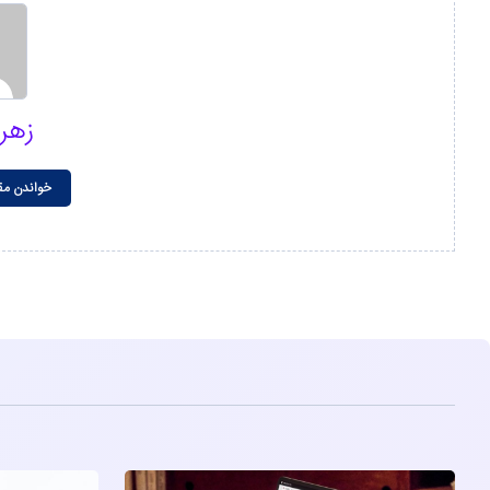
زهر
خواندن مق