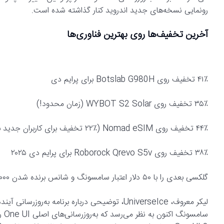
رونمایی نسخه‌های جدید اندروید کنار گذاشته شده است.
آخرین تخفیف‌ها روی بهترین فناوری‌ها
۴۱٪ تخفیف روی Botslab G980H برای پرایم دی
۳۵٪ تخفیف روی WYBOT S2 Solar (زمان محدود!)
۴۴٪ تخفیف روی Nomad eSIM (۲۲٪ تخفیف برای کاربران جدید با کد: NOMADXANDROID22)
۳۸٪ تخفیف روی Roborock Qrevo S5v برای پرایم دی ۲۰۲۵
گلکسی بعدی را با ۵۰ دلار اعتبار سامسونگ و شانس برنده شدن ۵۰۰۰ دلار رزرو کنید
لیکر معروف، UniverseIce، توضیحی درباره برنامه ب
سام