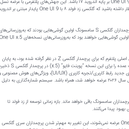
One UI 8 بر پایه اندروید ۱۶ است و می‌توانید انتظار داشته باشید One UI 9 بر پایه اندروید ۱۷ باشد. این جهش‌های پلتفرمی با عرضه نسل
جدید پرچمداران گلکسی Z همگام خواهد شد، بنابراین می‌توانید انتظار داشته باشید که گلکسی زد فولد ۸ با One UI 9 پایدار مبتنی بر اند
تغییراتی برای پرچمداران گلکسی S نیز انتظار می‌رود. پیش از این، پرچمداران گلکسی S سامسونگ اولین گوشی‌هایی بودند که به‌روزرسانی‌ها
پایدار نسخه One UI x را دریافت می‌کردند. در آینده، این گوشی‌ها اولین گوشی‌هایی خواهند بود که به‌روزرسانی‌های نسخه‌های  UI x.5
شاید فکر کنید که سامسونگ تمام ویژگی‌های کلیدی خود را با جهش اصلی پلتفرم که برای پرچمدار گلکسی Z در نظر گرفته شده بود، به پایان
رسانده است، اما لیکر UniverseIce می‌گوید که این شرکت تغییرات عمده را برای این نسخه “پوینت فایو” (x.5) در پرچمدار گ
خواهد کرد. به عنوان مثال، می‌توانید انتظار داشته باشید که ویژگی‌های جدید رابط کاربری/تجربه کاربری (UI/UX)، ویژگی‌های هوش مصنوعی
بهبودهای نرم‌افزاری با One UI 8.5 که با سری گلکسی S26 در اوایل سال ۲۰۲۶ عرضه خواهد شد، همراه باشد. سیستم شماره‌گذاری به دلیل
ند که سری گلکسی S همچنان اولویت پرچمداران سامسونگ باقی خواهد ماند. بازه زمانی توسعه از زد فولد تا
با وجود اینکه پرچمداران سری گلکسی S دیگر با نسخه پایدار One UI x عرضه نمی‌شوند، این تغییر به مهم‌تر شدن پرچمداران سری گلکسی