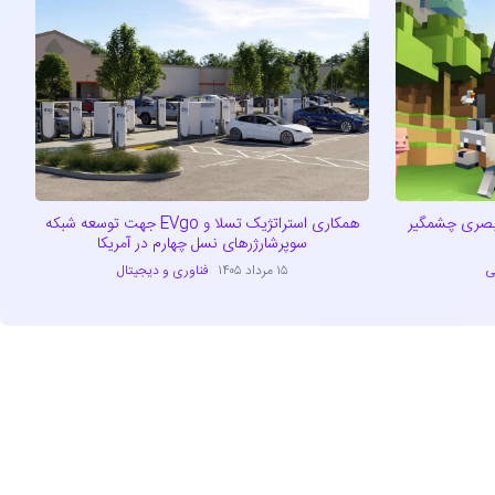
ید؛ ارتقای بصری چشمگیر
همکاری استراتژیک تسلا و EVgo جهت توسعه شبکه
سوپرشارژرهای نسل چهارم در آمریکا
ی
۱۵ مرداد ۱۴۰۵
فناوری و دیجیتال