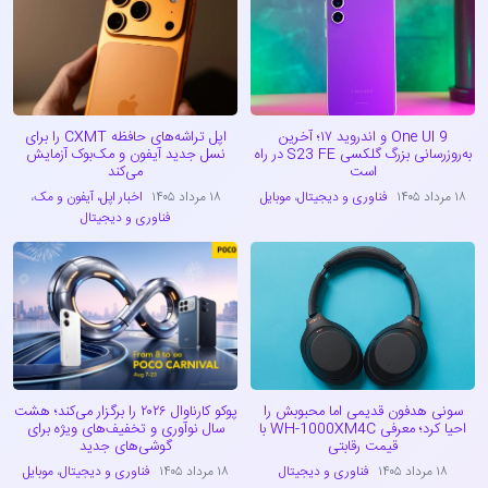
One UI 9 و اندروید ۱۷؛ آخرین
اپل تراشه‌های حافظه CXMT را برای
به‌روزرسانی بزرگ گلکسی S23 FE در راه
نسل جدید آیفون و مک‌بوک آزمایش
است
می‌کند
۱۸ مرداد ۱۴۰۵
فناوری و دیجیتال
،
موبایل
۱۸ مرداد ۱۴۰۵
اخبار اپل، آیفون و مک
،
فناوری و دیجیتال
سونی هدفون قدیمی اما محبوبش را
پوکو کارناوال ۲۰۲۶ را برگزار می‌کند؛ هشت
احیا کرد؛ معرفی WH-1000XM4C با
سال نوآوری و تخفیف‌های ویژه برای
قیمت رقابتی
گوشی‌های جدید
۱۸ مرداد ۱۴۰۵
فناوری و دیجیتال
۱۸ مرداد ۱۴۰۵
فناوری و دیجیتال
،
موبایل