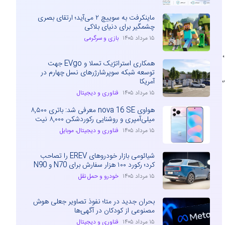
ماینکرفت به سوییچ ۲ می‌آید؛ ارتقای بصری
چشمگیر برای دنیای بلاکی
۱۵ مرداد ۱۴۰۵
بازی و سرگرمی
G نیویورک،
همکاری استراتژیک تسلا و EVgo جهت
توسعه شبکه سوپرشارژرهای نسل چهارم در
،
آمریکا
۱۵ مرداد ۱۴۰۵
فناوری و دیجیتال
هواوی nova 16 SE معرفی شد: باتری ۸,۵۰۰
میلی‌آمپری و روشنایی رکوردشکن ۸,۰۰۰ نیت
۱۵ مرداد ۱۴۰۵
فناوری و دیجیتال
،
موبایل
شیائومی بازار خودروهای EREV را تصاحب
کرد؛ رکورد ۱۰۰ هزار سفارش برای N70 و N90
۱۵ مرداد ۱۴۰۵
خودرو و حمل نقل
بحران جدید در متا؛ نفوذ تصاویر جعلی هوش
مصنوعی از کودکان در آگهی‌ها
۱۵ مرداد ۱۴۰۵
فناوری و دیجیتال