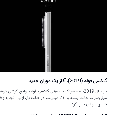
گلکسی فولد (2019): آغاز یک دوران جدید
میلی‌متر در حالت بسته و 7.6 میلی‌متر در حالت باز
دنیای موبایل به پا کرد.