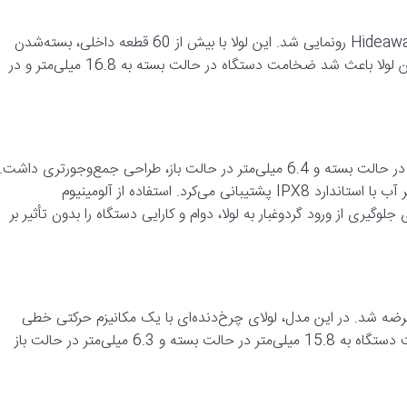
یک سال بعد، در سال 2020، گلکسی زد فولد 2 با لولای پیشرفته Hideaway رونمایی شد. این لولا با بیش از 60 قطعه داخلی، بسته‌شدن
روان‌تر و انعطاف‌پذیری بیشتری را ممکن می‌ساخت. طراحی دقیق این لولا باعث شد ضخامت دستگاه در حالت بسته به 16.8 میلی‌متر و در
گلکسی زد فولد 3 در سال 2021 با حداکثر ضخامت 16.0 میلی‌متر در حالت بسته و 6.4 میلی‌متر در حالت باز، طراحی جمع‌وجورتری داشت.
این مدل برای اولین بار در این سری، از قلم S Pen و مقاومت در برابر آب با استاندارد IPX8 پشتیبانی می‌کرد. استفاده از آلومینیوم
ده Armor Aluminum و فناوری ارتقایافته Sweeper برای جلوگیری از ورود گردوغبار به لولا، دوام و کارایی دستگاه را بدون تأثیر بر
ی در وزن و ضخامت عرضه شد. در این مدل، لولای چرخ‌دنده‌ای با یک مکانیزم حرکتی خطی
جایگزین شد که به کاهش قطعات داخلی و در نتیجه کاهش ضخامت دستگاه به 15.8 میلی‌متر در حالت بسته و 6.3 میلی‌متر در حالت باز