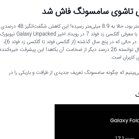
تصور کنید گوشی تاشویی که در سال 2019 ضخامتش 17.1 میلی‌متر بود، حالا به 8.9 میلی‌متر رسیده! این کاهش شگفت‌انگیز 48 درصدی
در ضخامت گوشی‌های سری گلکسی زد فولد سامسونگ، به‌خصوص با معرفی گلکسی زد فولد 7 در رویداد اخیر alaxy Unpacked
نشان‌دهنده یک جهش بزرگ در مهندسی و طراحی این شرکت است. در حالی که در پنج سال گذشته (از گلکسی فولد تا گلکسی زد فولد 6)،
ضخامت تنها 29 درصد کاهش یافته بود، سامسونگ تنها در یک سال توانسته 26 درصد دیگر از ضخامت آن بکاهد! این پیشرفت خیره‌کننده
ی کاربران است.
ی‌بینیم که چگونه سامسونگ تعریف جدیدی از ظرافت و باریکی را در