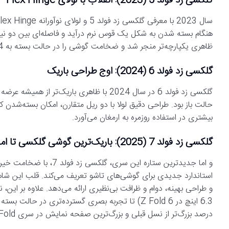
گلکسی زد فولد 5 (2023): انقلاب با لولای Flex Hinge
هنگام بسته شدن به شکل یک قوس نرم درآید و فاصله‌ای بین دو نی
ظاهری یکپارچه‌تر منجر شد و ضخامت گوشی را در حالت بسته به 13.4 میلی‌متر و در حالت باز به 6.1 میلی‌متر رساند.
گلکسی زد فولد 6 (2024): اوج طراحی باریک
حالت باز بود. طراحی دقیق لولا با دو ریل متقارن، امکان بسته‌شدن ک
بیشتری در استفاده روزمره به ارمغان می‌آورد.
گلکسی زد فولد 7 (2025): باریک‌ترین گوشی گلکسی تا امروز
درصد بزرگ‌تر از نسل قبلی و بزرگ‌ترین صفحه نمایش در سری Z Fold تا به امروز است.