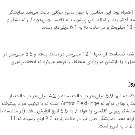
سال 2023 با معرفی گلکسی زد فولد 5 و لولای نوآورانه Flex Hinge همراه بود. این مکانیزم با چهار محور حرکتی، باعث می‌شد نمایشگر
مه گوشی باقی نماند. این پیشرفت به کاهش چین‌خوردگی نمایشگر و
گلکسی زد فولد 6 در سال 2024 با ظاهری باریک‌تر از همیشه عرضه شد؛ ضخامت آن تنها 12.1 میلی‌متر در حالت بسته و 5.6 میلی‌متر در
امل و یا بازشدن در زوایای مختلف را فراهم می‌کرد که انعطاف‌پذیری
و اما جدیدترین ستاره این سری، گلکسی زد فولد 7، با ضخامت خیره‌کننده تنها 8.9 میلی‌متر در حالت بسته و 4.2 میلی‌متر در حالت باز،
استاندارد جدیدی برای گوشی‌های تاشو تعریف می‌کند. قلب این شاهکار، لولای نوآورانه Armor FlexHinge است که با ترکیب مواد پیشرفته
و طراحی بهینه، دوام و ظرافت بی‌نظیری ارائه می‌دهد. علاوه بر این، نمایشگر بیرونی گلکسی زد فولد 7 به 6.5 اینچ افزایش یافته (در مقایسه با
6.3 اینچ در Z Fold 6) تا تجربه بصری گسترده‌تری در حالت بسته ارائه دهد. نمایشگر اصلی نیز در حالت باز به 8.0 اینچ رسیده که 11