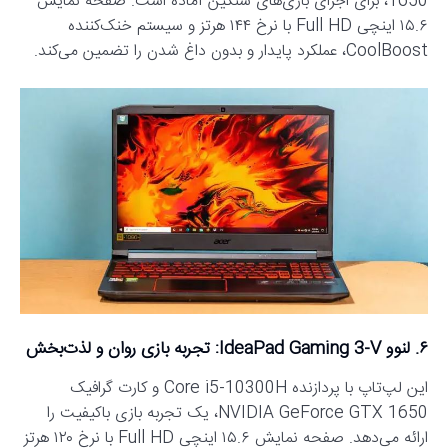
1650، برای اجرای بازی‌های سنگین آماده است. صفحه نمایش
۱۵.۶ اینچی Full HD با نرخ ۱۴۴ هرتز و سیستم خنک‌کننده
CoolBoost، عملکرد پایدار و بدون داغ شدن را تضمین می‌کند.
۶. لنوو IdeaPad Gaming 3-V: تجربه بازی روان و لذت‌بخش
این لپ‌تاپ با پردازنده Core i5-10300H و کارت گرافیک
NVIDIA GeForce GTX 1650، یک تجربه بازی باکیفیت را
ارائه می‌دهد. صفحه نمایش ۱۵.۶ اینچی Full HD با نرخ ۱۲۰ هرتز