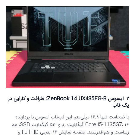
۲. ایسوس ZenBook 14 UX435EG-B: ظرافت و کارایی در
یک قاب
با ضخامت تنها ۱۶.۹ میلی‌متر، این لپ‌تاپ ایسوس با پردازنده
Core i5-1135G7، ۱۶ گیگابایت رم و ۵۱۲ گیگابایت SSD، هم
زیباست و هم قدرتمند. صفحه نمایش ۱۴ اینچی Full HD و