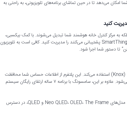
امکان می‌دهد تا در حین تماشای برنامه‌های تلویزیونی، به راحتی به
که به مرکز کنترل خانه هوشمند شما تبدیل می‌شوند. با کمک بیکسبی،
می‌توانید تمامی لوازم خانگی هوشمند سامسونگ که از اکوسیستم SmartThings پشتیبانی می‌کنند را مدیریت کنید. کافی است به تلویزیون
سامسونگ برای حفظ حریم خصوصی کاربران، از پلتفرم امنیتی ناکس (Knox) استفاده می‌کند. این پلتفرم از اطلاعات حساس شما محافظت
می‌کند و هیچ‌یک از داده‌های صوتی در سرورها یا تلویزیون ذخیره نمی‌شود. علاوه بر این، سامسونگ با برنامه ۷ ساله ارتقای رایگان سیستم
این نسخه جدید بیکسبی در تلویزیون‌های ۲۰۲۵ سامسونگ، از جمله مدل‌های Neo QLED، OLED، The Frame و QLED، در دسترس