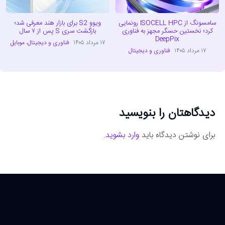
سامسونگ از ISOCELL HPC رونمایی
ویوو S2 برای بازار هند معرفی شد؛
کرد؛ نخستین حسگر مجهز به فناوری
بازگشت سری S پس از ۷ سال
DeepPix
۱۷ مرداد ۱۴۰۵
فناوری و دیجیتال
،
موبایل
۱۷ مرداد ۱۴۰۵
فناوری و دیجیتال
دیدگاهتان را بنویسید
برای نوشتن دیدگاه باید
وارد بشوید
.