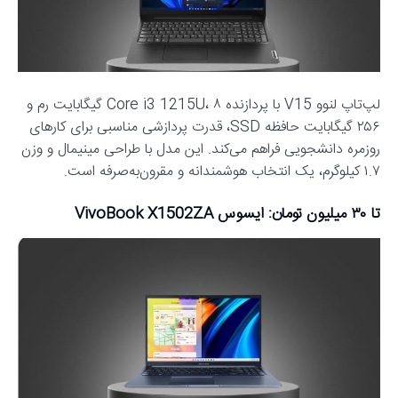
لپ‌تاپ لنوو V15 با پردازنده Core i3 1215U، ۸ گیگابایت رم و
۲۵۶ گیگابایت حافظه SSD، قدرت پردازشی مناسبی برای کارهای
روزمره دانشجویی فراهم می‌کند. این مدل با طراحی مینیمال و وزن
۱.۷ کیلوگرم، یک انتخاب هوشمندانه و مقرون‌به‌صرفه است.
تا ۳۰ میلیون تومان: ایسوس VivoBook X1502ZA