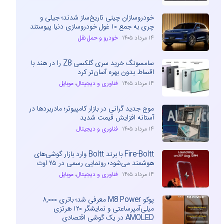
خودروسازان چینی تاریخ‌ساز شدند؛ جیلی و
چری به جمع ۱۰ غول خودروسازی دنیا پیوستند
۱۴ مرداد ۱۴۰۵
خودرو و حمل نقل
سامسونگ خرید سری گلکسی Z8 را در هند با
اقساط بدون بهره آسان‌تر کرد
۱۴ مرداد ۱۴۰۵
فناوری و دیجیتال
،
موبایل
موج جدید گرانی در بازار کامپیوتر؛ مادربردها در
آستانه افزایش قیمت شدید
۱۴ مرداد ۱۴۰۵
فناوری و دیجیتال
Fire-Boltt با برند Boltt وارد بازار گوشی‌های
هوشمند می‌شود؛ رونمایی رسمی در ۲۵ اوت
۱۴ مرداد ۱۴۰۵
فناوری و دیجیتال
،
موبایل
پوکو M8 Power معرفی شد؛ باتری ۸,۰۰۰
میلی‌آمپرساعتی و نمایشگر ۱۲۰ هرتزی
AMOLED در یک گوشی اقتصادی