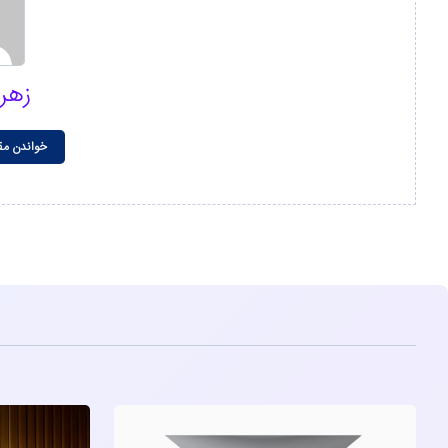
زهر
خواندن مق