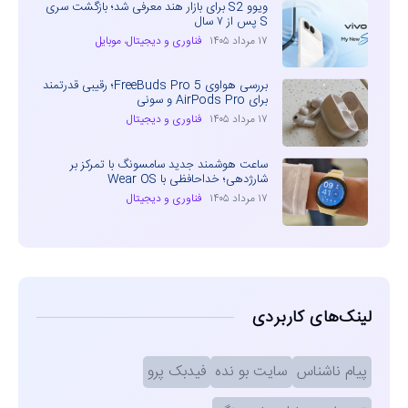
ویوو S2 برای بازار هند معرفی شد؛ بازگشت سری
S پس از ۷ سال
۱۷ مرداد ۱۴۰۵
فناوری و دیجیتال
،
موبایل
بررسی هواوی FreeBuds Pro 5؛ رقیبی قدرتمند
برای AirPods Pro و سونی
۱۷ مرداد ۱۴۰۵
فناوری و دیجیتال
ساعت هوشمند جدید سامسونگ با تمرکز بر
شارژدهی؛ خداحافظی با Wear OS
۱۷ مرداد ۱۴۰۵
فناوری و دیجیتال
لینک‌های کاربردی
پیام ناشناس
سایت بو نده
فیدبک پرو