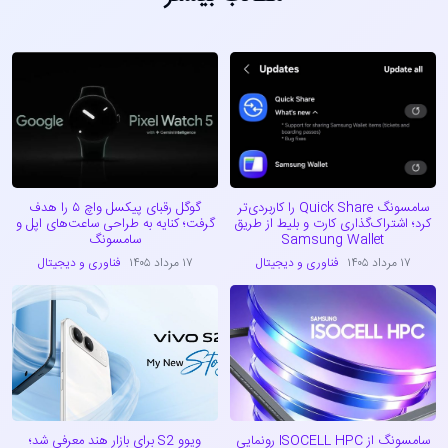
سامسونگ Quick Share را کاربردی‌تر
گوگل رقبای پیکسل واچ ۵ را هدف
کرد؛ اشتراک‌گذاری کارت و بلیط از طریق
گرفت؛ کنایه به طراحی ساعت‌های اپل و
Samsung Wallet
سامسونگ
۱۷ مرداد ۱۴۰۵
فناوری و دیجیتال
۱۷ مرداد ۱۴۰۵
فناوری و دیجیتال
سامسونگ از ISOCELL HPC رونمایی
ویوو S2 برای بازار هند معرفی شد؛