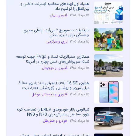
همراه اول ابهام‌های محاسبه اینترنت داخلی و
بین‌الملل را توضیح داد
۱۵ مرداد ۱۴۰۵
فناوری ایران
ماینکرفت به سوییچ ۲ می‌آید؛ ارتقای بصری
چشمگیر برای دنیای بلاکی
۱۵ مرداد ۱۴۰۵
بازی و سرگرمی
همکاری استراتژیک تسلا و EVgo جهت توسعه
شبکه سوپرشارژرهای نسل چهارم در آمریکا
۱۵ مرداد ۱۴۰۵
فناوری و دیجیتال
هواوی nova 16 SE معرفی شد: باتری ۸,۵۰۰
میلی‌آمپری و روشنایی رکوردشکن ۸,۰۰۰ نیت
۱۵ مرداد ۱۴۰۵
فناوری و دیجیتال
،
موبایل
شیائومی بازار خودروهای EREV را تصاحب کرد؛
رکورد ۱۰۰ هزار سفارش برای N70 و N90
۱۵ مرداد ۱۴۰۵
خودرو و حمل نقل
بحران جدید در متا؛ نفوذ تصاویر جعلی هوش