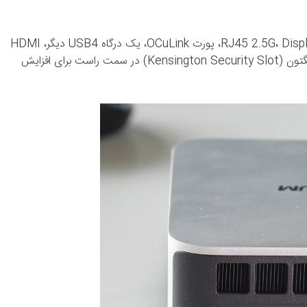
درگاه‌های پشتی شامل پورت منبع تغذیه، پورت اترنت RJ45 2.5G، DisplayPort 2.0، پورت OCuLink، یک درگاه USB4 دیگر، HDMI
2.1 و یک درگاه USB-A 2.0 هستند. همچنین، یک شیار قفل کنزینگتون (Kensington Security Slot) در سمت راست برای افزایش