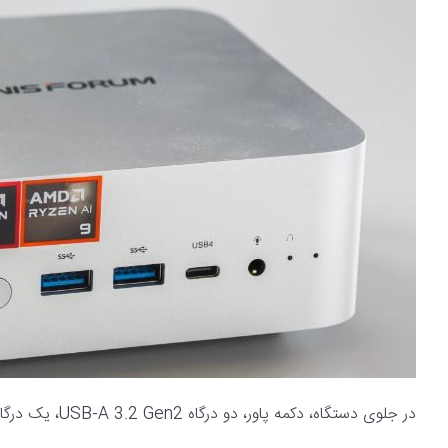
در جلوی دستگاه، دکمه پاور، دو درگاه USB-A 3.2 Gen2، یک درگاه USB4 Type-C، جک 3.5 میلی‌متری صدا و دو میکروفون قرار دارند.