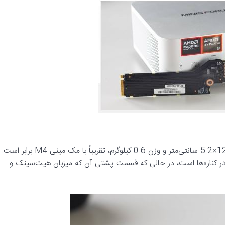
Minisforum AI X1 بسیار سبک و فشرده است. با ابعاد 12.8×12.6×5.2 سانتی‌متر و وزن 0.6 کیلوگرم، تقریباً با مک مینی M4 برابر است.
ه در کناره‌ها است، در حالی که قسمت پشتی آن که میزبان هیت‌سینک و