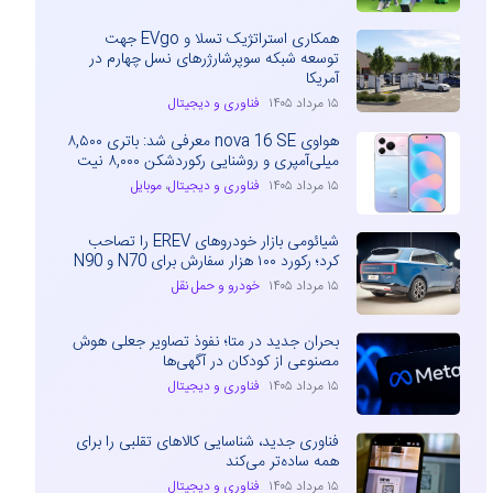
همکاری استراتژیک تسلا و EVgo جهت
توسعه شبکه سوپرشارژرهای نسل چهارم در
آمریکا
۱۵ مرداد ۱۴۰۵
فناوری و دیجیتال
هواوی nova 16 SE معرفی شد: باتری ۸,۵۰۰
میلی‌آمپری و روشنایی رکوردشکن ۸,۰۰۰ نیت
۱۵ مرداد ۱۴۰۵
فناوری و دیجیتال
،
موبایل
شیائومی بازار خودروهای EREV را تصاحب
کرد؛ رکورد ۱۰۰ هزار سفارش برای N70 و N90
۱۵ مرداد ۱۴۰۵
خودرو و حمل نقل
بحران جدید در متا؛ نفوذ تصاویر جعلی هوش
مصنوعی از کودکان در آگهی‌ها
۱۵ مرداد ۱۴۰۵
فناوری و دیجیتال
فناوری جدید، شناسایی کالاهای تقلبی را برای
همه ساده‌تر می‌کند
۱۵ مرداد ۱۴۰۵
فناوری و دیجیتال