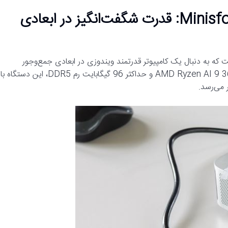
بررسی جامع مینی‌کامپیوتر Minisforum AI X1: قدرت شگفت‌انگیز در ابعادی
ایده‌آل برای کسانی است که به دنبال یک کامپیوتر قدرتمند ویندوزی در ابعادی جمع‌وجور
می‌گردند. با وزنی تنها 0.6 کیلوگرم و قابلیت پیکربندی با پردازنده AMD Ryzen AI 9 365 و حداکثر 96 گیگابایت رم DDR5، این دستگاه با