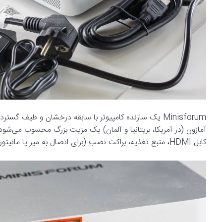
Minisforum یک سازنده کامپیوتر با سابقه درخشان و طی
کابل HDMI، منبع تغذیه، براکت نصب (برای اتصال به میز یا مانیتور) و یک پورت اختیاری OCuLink عرضه می‌شود.