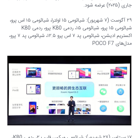
جاری (۲۰۲۵) عرضه شود.
۲۹ آگوست (۷ شهریور): شیائومی ۱۵ اولترا، شیائومی ۱۵ اس پرو،
شیائومی ۱۵ پرو، شیائومی ۱۵، ردمی K80 پرو، ردمی K80
اکستریم ادیشن، شیائومی پد ۷ اس پرو ۱۲.۵، شیائومی پد ۷ پرو،
مدل‌های POCO F7
۱۷ سپتامبر (۲۶ شهریور): شیائومی میکس فلیپ ۲، ردمی K80،