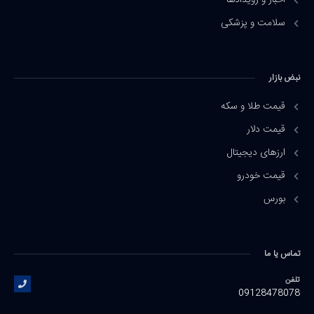
اخبار و رویدادها
سلامت و پزشکی
نبض بازار
قیمت طلا و سکه
قیمت دلار
ارزهای دیجیتال
قیمت خودرو
بورس
تماس یا ما
تلفن
09128478078