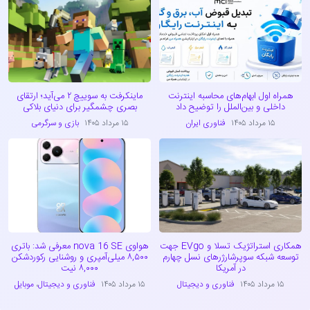
همراه اول ابهام‌های محاسبه اینترنت
ماینکرفت به سوییچ ۲ می‌آید؛ ارتقای
داخلی و بین‌الملل را توضیح داد
بصری چشمگیر برای دنیای بلاکی
۱۵ مرداد ۱۴۰۵
فناوری ایران
۱۵ مرداد ۱۴۰۵
بازی و سرگرمی
همکاری استراتژیک تسلا و EVgo جهت
هواوی nova 16 SE معرفی شد: باتری
توسعه شبکه سوپرشارژرهای نسل چهارم
۸,۵۰۰ میلی‌آمپری و روشنایی رکوردشکن
در آمریکا
۸,۰۰۰ نیت
۱۵ مرداد ۱۴۰۵
فناوری و دیجیتال
۱۵ مرداد ۱۴۰۵
فناوری و دیجیتال
،
موبایل