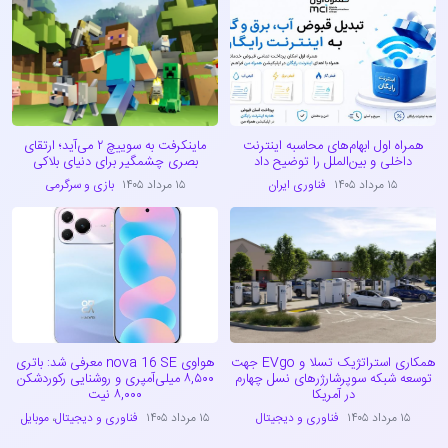
همراه اول ابهام‌های محاسبه اینترنت
ماینکرفت به سوییچ ۲ می‌آید؛ ارتقای
داخلی و بین‌الملل را توضیح داد
بصری چشمگیر برای دنیای بلاکی
۱۵ مرداد ۱۴۰۵
فناوری ایران
۱۵ مرداد ۱۴۰۵
بازی و سرگرمی
همکاری استراتژیک تسلا و EVgo جهت
هواوی nova 16 SE معرفی شد: باتری
توسعه شبکه سوپرشارژرهای نسل چهارم
۸,۵۰۰ میلی‌آمپری و روشنایی رکوردشکن
در آمریکا
۸,۰۰۰ نیت
۱۵ مرداد ۱۴۰۵
فناوری و دیجیتال
۱۵ مرداد ۱۴۰۵
فناوری و دیجیتال
،
موبایل