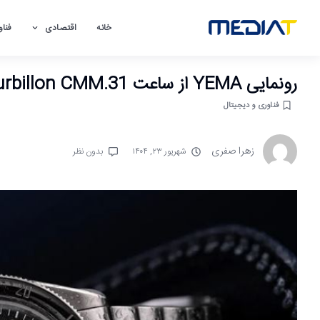
خانه
اقتصادی
فناو
رونمایی YEMA از ساعت Superman Tourbillon CMM.31؛ شاهکاری مهندسی برای هر شرایط
فناوری و دیجیتال
زهرا صفری
شهریور ۲۳, ۱۴۰۴
بدون نظر