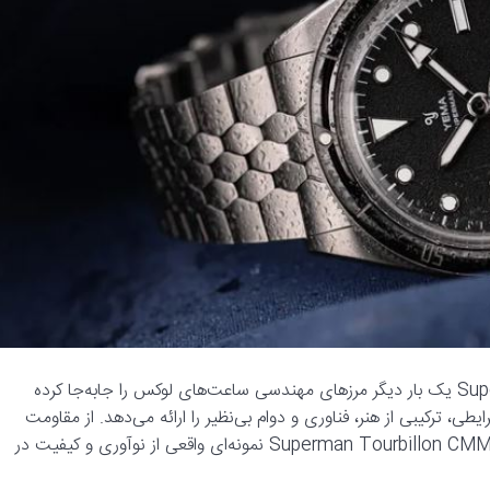
:YEMA با معرفی Superman Tourbillon CMM.31 یک بار دیگر مرزهای مهندسی ساعت‌های لوکس را جابه‌جا کرده
، ترکیبی از هنر، فناوری و دوام بی‌نظیر را ارائه می‌دهد. از مقاومت
فوق‌العاده در برابر فشار و ضربه گرفته تا جزئیات ظریف توربیلون، Superman Tourbillon CMM.31 نمونه‌ای واقعی از نوآوری و کیفیت در