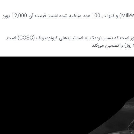
قیمت و تولید: این مدل به صورت یک نسخه محدود (Millésime 2025) و تنها در 100 عدد ساخته شده است. قیمت آن 12,000 یورو
دقت و ذخیره انرژی: کالیبر CMM.31 دارای دقت -3/+7 ثانیه در روز است که بسیار نزدیک به استانداردهای کرونومتریک (COSC) است.