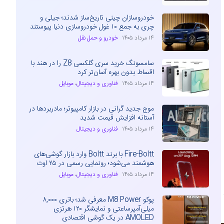
خودروسازان چینی تاریخ‌ساز شدند؛ جیلی و
چری به جمع ۱۰ غول خودروسازی دنیا پیوستند
۱۴ مرداد ۱۴۰۵
خودرو و حمل نقل
سامسونگ خرید سری گلکسی Z8 را در هند با
اقساط بدون بهره آسان‌تر کرد
۱۴ مرداد ۱۴۰۵
فناوری و دیجیتال
،
موبایل
موج جدید گرانی در بازار کامپیوتر؛ مادربردها در
آستانه افزایش قیمت شدید
۱۴ مرداد ۱۴۰۵
فناوری و دیجیتال
Fire-Boltt با برند Boltt وارد بازار گوشی‌های
هوشمند می‌شود؛ رونمایی رسمی در ۲۵ اوت
۱۴ مرداد ۱۴۰۵
فناوری و دیجیتال
،
موبایل
پوکو M8 Power معرفی شد؛ باتری ۸,۰۰۰
میلی‌آمپرساعتی و نمایشگر ۱۲۰ هرتزی
AMOLED در یک گوشی اقتصادی