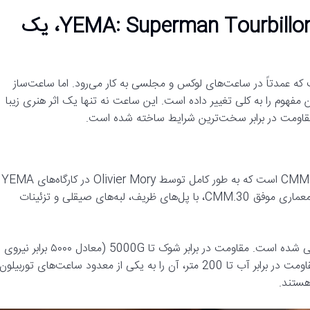
رونمایی از ساعت استثنایی YEMA: Superman Tourbillon CMM.31، یک
 عمدتاً در ساعت‌های لوکس و مجلسی به کار می‌رود. اما ساعت‌ساز
ی YEMA با معرفی Superman Tourbillon CMM.31، این مفهوم را به کلی تغییر داده است. این ساعت نه تنها یک اثر هنری زیبا
1. کالیبر اختصاصی CMM.31: قلب این ساعت، کالیبر مکانیکی CMM.31 است که به طور کامل توسط Olivier Mory در کارگاه‌های YEMA
در Morteau فرانسه طراحی و ساخته شده است. این کالیبر بر پایه معماری موفق CMM.30، با پل‌های ظریف، لبه‌های صیقلی و تزئینات
2. مقاومت بی‌نظیر: این ساعت برای دوام در محیط‌های شدید طراحی شده است. مقاومت در برابر شوک تا 5000G (معادل ۵۰۰۰ برابر نیروی
جاذبه زمین)، مقاومت در برابر میدان مغناطیسی تا 2000 گاس و مقاومت در برابر آب تا 200 متر، آن را به یکی از معدود ساعت‌های توربیلون