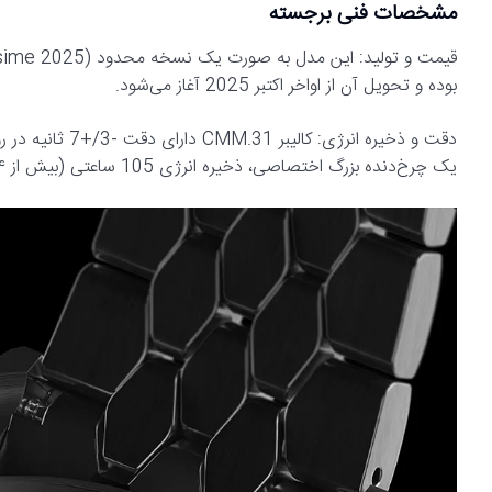
مشخصات فنی برجسته
بوده و تحویل آن از اواخر اکتبر 2025 آغاز می‌شود.
یک چرخ‌دنده بزرگ اختصاصی، ذخیره انرژی 105 ساعتی (بیش از ۴ روز) را تضمین می‌کند.