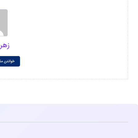
زهر
خواندن مق