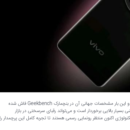
:گوشی پرچمدار Vivo X300 بار دیگر خبرساز شده و این بار مشخصات جهانی آن در بنچمارک Geekbench فاش شده
بسیار بالایی برخوردار است و می‌تواند رقبای سرسختی در بازار
کنولوژی اکنون منتظر رونمایی رسمی هستند تا تجربه کامل این پرچمدار را