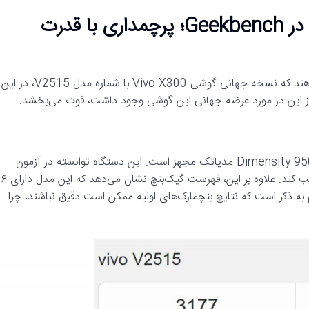
لو رفتن مشخصات Vivo X300 جهانی در Geekbench؛ پرچمداری با قدرت
گزارش‌های جدید از پایگاه داده گیک‌بنچ (Geekbench) نشان می‌دهند که نسخه جهانی گوشی Vivo X300 با شماره مدل V2515، در این
ز این در مورد عرضه جهانی این گوشی وجود داشت، قوت می‌بخشد.
طبق اطلاعات فاش شده، این گوشی به پردازنده جدید و قدرتمند Dimensity 9500 مدیاتک مجهز است. این دستگاه توانسته در آزمون
تک‌هسته‌ای امتیاز ۳,۱۷۷ و در آزمون چند‌هسته‌ای امتیاز ۹,۷۰۱ را کسب کند. علاوه بر این، فهرست گی
 اندروید ۱۶ اجرا می‌شود. البته لازم به ذکر است که نتایج بنچمارک‌های اولیه ممکن است دقیق نباشند، چرا