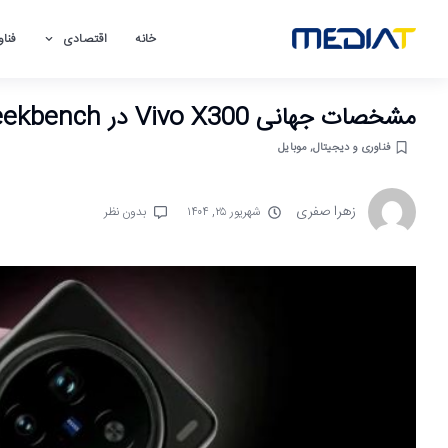
خانه
اقتصادی
فناو
مشخصات جهانی Vivo X300 در Geekbench فاش شد؛ پرچمداری با عملکرد چشمگیر
فناوری و دیجیتال
,
موبایل
زهرا صفری
شهریور ۲۵, ۱۴۰۴
بدون نظر