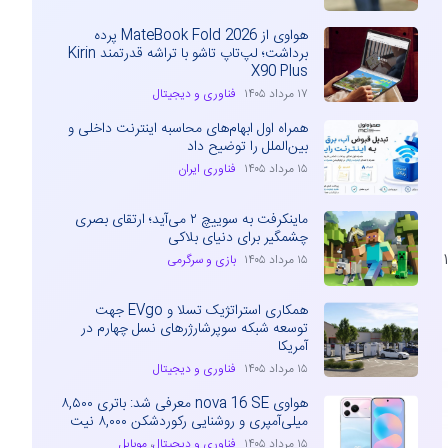
هواوی از MateBook Fold 2026 پرده
برداشت؛ لپ‌تاپ تاشو با تراشه قدرتمند Kirin
X90 Plus
۱۷ مرداد ۱۴۰۵
فناوری و دیجیتال
همراه اول ابهام‌های محاسبه اینترنت داخلی و
بین‌الملل را توضیح داد
۱۵ مرداد ۱۴۰۵
فناوری ایران
ماینکرفت به سوییچ ۲ می‌آید؛ ارتقای بصری
چشمگیر برای دنیای بلاکی
ک‌بنچ نشان می‌دهد که این مدل دارای ۱۶
۱۵ مرداد ۱۴۰۵
بازی و سرگرمی
همکاری استراتژیک تسلا و EVgo جهت
توسعه شبکه سوپرشارژرهای نسل چهارم در
آمریکا
۱۵ مرداد ۱۴۰۵
فناوری و دیجیتال
هواوی nova 16 SE معرفی شد: باتری ۸,۵۰۰
میلی‌آمپری و روشنایی رکوردشکن ۸,۰۰۰ نیت
۱۵ مرداد ۱۴۰۵
فناوری و دیجیتال
،
موبایل