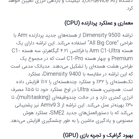
دستگاه (On-device AI)، گیمینگ و بازدهی انرژی تعیین خواهد
کرد.
معماری و عملکرد پردازنده (CPU)
تراشه Dimensity 9500 از هسته‌های جدید پردازنده Arm با
طراحی “All Big Core” استفاده می‌کند. این تراشه دارای یک
هسته Arm C1-Ultra با فرکانس ۴.۲۱ گیگاهرتز، سه هسته C1-
Premium و چهار هسته C1-Pro است که در مجموع یک
طراحی هشت هسته‌ای را تشکیل می‌دهند. مدیاتک مدعی است
که این تراشه در مقایسه با Dimensity 9400، عملکرد
تک‌هسته‌ای را ۳۲٪ و عملکرد چند‌هسته‌ای را ۱۷٪ افزایش داده
است. همچنین، هسته Ultra در اوج عملکرد خود تا ۵۵٪ مصرف
انرژی کمتری دارد و در حالت چندوظیفه‌ای (multitasking)، تا
۳۰٪ بهینه‌تر عمل می‌کند. این تراشه از Armv9.3 نیز پشتیبانی
می‌کند که با دستورالعمل‌های جدید SME2، عملکرد هوش
مصنوعی و یادگیری ماشین را به طور چشمگیری افزایش می‌دهد.
بهبود گرافیک و تجربه بازی (GPU)