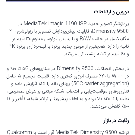
دوربین و ارتباطات
پردازشگر تصویر جدید MediaTek Imagiq 1190 ISP در
Dimensity 9500، قابلیت پیش‌پردازش تصاویر با رزولوشن ۲۰۰
مگاپیکسل در حالت RAW و با ردیابی فوکوس مداوم ۳۰ فریم بر
ثانیه را دارد. همچنین از موتور جدید پرتره با فیلم‌برداری پرتره ۴K
و ۶۰ فریم بر ثانیه پشتیبانی می‌کند.
در بخش اتصالات، Dimensity 9500 در سناریوهای ۵G تا ۱۰٪ و
در Wi-Fi تا ۲۰٪ مصرف انرژی کمتری دارد. قابلیت تجمیع ۵ حامل
(5CC carrier aggregation) پهنای باند را ۱۵٪ افزایش داده و
فناوری‌های موقعیت‌یابی و انتخاب شبکه مبتنی بر هوش مصنوعی،
دقت را تا ۲۰٪ بالا برده و به لطف پیش‌بینی تراکم شبکه، تأخیر را تا
۵۰٪ کاهش می‌دهند.
رقابت در بازار
تراشه MediaTek Dimensity 9500 قرار است با Qualcomm