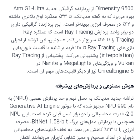
Dimensity 9500 از پردازنده گرافیکی جدید Arm G1-Ultra
بهره می‌برد که به گفته مدیاتک، تا ۳۳٪ عملکرد اوج بالاتری داشته
و ۴۲٪ در مصرف انرژی بهینه‌تر است. این پردازنده گرافیکی دارای
دو برابر واحد پردازش Ray Tracing است که عملکرد Ray
Tracing را تا ۱۱۲٪ سریع‌تر می‌کند. همچنین، این تراشه از اجرای
بازی‌های Ray Tracing تا ۱۲۰ فریم بر ثانیه با قابلیت درون‌یابی
(interpolation) پشتیبانی می‌کند. پشتیبانی از Ray Tracing
Vulkan و ویژگی‌های MegaLights و Nanite در
UnrealEngine 5 نیز از دیگر قابلیت‌های مهم آن است.
هوش مصنوعی و پردازش‌های پیشرفته
تراشه جدید مدیاتک به نسل نهم واحد پردازش عصبی (NPU) به
نام NPU 990 مجهز شده که با موتور Generative AI Engine
2.0، قدرت محاسباتی را دو برابر نسل قبلی کرده است. این NPU
همچنین با پردازش مدل‌های بزرگ BitNet 1.58-bit، مصرف
انرژی را تا ۳۳٪ کاهش می‌دهد. به لطف قابلیت‌های محاسباتی
دوبرابر در اعداد صحیح و ممیز شناور، کاربران می‌توانند انتظار