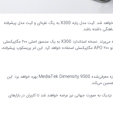
برای سازگاری ظاهری، این کیت تله‌کانورتر در دو رنگ متفاوت عرضه خواهد شد. کیت مدل پایه X300 به رنگ نقره‌ای و کیت مدل پیشرفته
ویوو تأیید کرده که هر دو مدل از ماژول دوربین سه‌گانه در پشت بهره می‌برند. نسخه استاندارد X300 به یک سنسور اصلی ۲۰۰ مگاپیکسلی
مجهز است، در حالی که مدل X300 Pro از یک لنز پریسکوپ تله‌فوتو APO ۲۰۰ مگاپیکسلی استفاده خواهد کرد. این لنز پریسکوپ پیشرفته،
علاوه بر قابلیت‌های عکاسی، سری vivo X300 از تراشه قدرتمند و تازه معرفی‌شده MediaTek Dimensity 9500 بهره خواهد برد. این
تضمین می‌کند.
ین اعلام کرده که گوشی‌های سری X300 در آینده نزدیک به صورت جهانی نیز عرضه خواهند شد تا کاربران در بازارهای