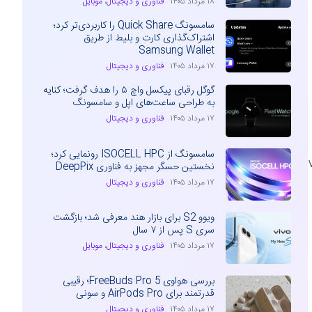
۱۸ مرداد ۱۴۰۵
فناوری و دیجیتال
،
موبایل
سامسونگ Quick Share را کاربردی‌تر کرد؛
اشتراک‌گذاری کارت و بلیط از طریق
Samsung Wallet
۱۷ مرداد ۱۴۰۵
فناوری و دیجیتال
گوگل رقبای پیکسل واچ ۵ را هدف گرفت؛ کنایه
به طراحی ساعت‌های اپل و سامسونگ
۱۷ مرداد ۱۴۰۵
فناوری و دیجیتال
سامسونگ از ISOCELL HPC رونمایی کرد؛
ین در کنار گوشی vivo
نخستین حسگر مجهز به فناوری DeepPix
۱۷ مرداد ۱۴۰۵
فناوری و دیجیتال
ویوو S2 برای بازار هند معرفی شد؛ بازگشت
سری S پس از ۷ سال
۱۷ مرداد ۱۴۰۵
فناوری و دیجیتال
،
موبایل
بررسی هواوی FreeBuds Pro 5؛ رقیبی
قدرتمند برای AirPods Pro و سونی
۱۷ مرداد ۱۴۰۵
فناوری و دیجیتال