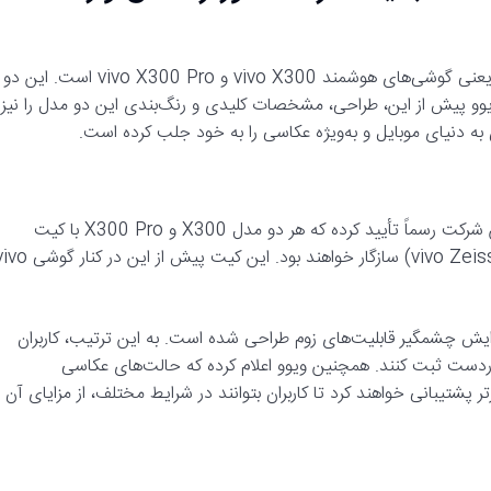
شرکت چینی vivo در آستانه رونمایی از جدیدترین پرچمداران خود، یعنی گوشی‌های هوشمند vivo X300 و vivo X300 Pro است. این دو
هر) در چین معرفی شوند. ویوو پیش از این، طراحی، مشخصات کلیدی و رنگ‌بندی این دو مدل را نیز
ن به دنیای موبایل و به‌ویژه عکاسی را به خود جلب کرده است.
در اقدامی که نشان از تمرکز ویژه ویوو بر قابلیت‌های عکاسی دارد، این شرکت رسماً تأیید کرده که هر دو مدل X300 و X300 Pro با کیت
تله‌کانورتر ۲.۳۵x زایس (vivo Zeiss 2.35x telephoto teleconverter kit) سازگار خواهند بود. این کیت پیش از ا
فزایش چشمگیر قابلیت‌های زوم طراحی شده است. به این ترتیب، کاربران
دوردست ثبت کنند. همچنین ویوو اعلام کرده که حالت‌های عکاسی
ره» (Portrait) نیز از این تله‌کانورتر پشتیبانی خواهند کرد تا کاربران بتوانند در شرایط مختلف، از مزایای آن