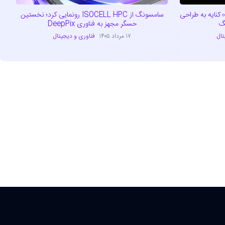
ا هدف گرفت؛ کنایه به طراحی
سامسونگ از ISOCELL HPC رونمایی کرد؛ نخستین
گ
حسگر مجهز به فناوری DeepPix
تال
۱۷ مرداد ۱۴۰۵
فناوری و دیجیتال