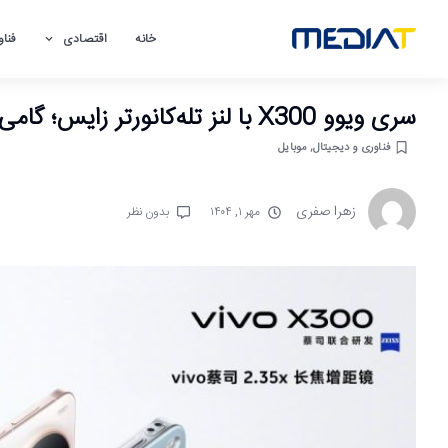
خانه
اقتصادی
فناو
سری ویوو X300 با لنز تله‌کانورتر زایس؛ گامی تازه به سوی زوم بی‌نهایت
فناوری و دیجیتال
,
موبایل
زهرا صفری
مهر ۱, ۱۴۰۴
بدون نظر