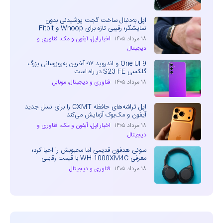
اپل به‌دنبال ساخت گجت پوشیدنی بدون
نمایشگر؛ رقیبی تازه برای Whoop و Fitbit
۱۸ مرداد ۱۴۰۵
اخبار اپل، آیفون و مک
،
فناوری و
دیجیتال
One UI 9 و اندروید ۱۷؛ آخرین به‌روزرسانی بزرگ
گلکسی S23 FE در راه است
۱۸ مرداد ۱۴۰۵
فناوری و دیجیتال
،
موبایل
اپل تراشه‌های حافظه CXMT را برای نسل جدید
آیفون و مک‌بوک آزمایش می‌کند
۱۸ مرداد ۱۴۰۵
اخبار اپل، آیفون و مک
،
فناوری و
دیجیتال
سونی هدفون قدیمی اما محبوبش را احیا کرد؛
معرفی WH-1000XM4C با قیمت رقابتی
۱۸ مرداد ۱۴۰۵
فناوری و دیجیتال