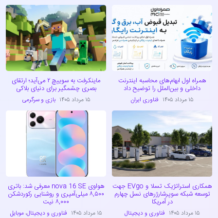
همراه اول ابهام‌های محاسبه اینترنت
ماینکرفت به سوییچ ۲ می‌آید؛ ارتقای
داخلی و بین‌الملل را توضیح داد
بصری چشمگیر برای دنیای بلاکی
۱۵ مرداد ۱۴۰۵
فناوری ایران
۱۵ مرداد ۱۴۰۵
بازی و سرگرمی
همکاری استراتژیک تسلا و EVgo جهت
هواوی nova 16 SE معرفی شد: باتری
توسعه شبکه سوپرشارژرهای نسل چهارم
۸,۵۰۰ میلی‌آمپری و روشنایی رکوردشکن
در آمریکا
۸,۰۰۰ نیت
۱۵ مرداد ۱۴۰۵
فناوری و دیجیتال
۱۵ مرداد ۱۴۰۵
فناوری و دیجیتال
،
موبایل