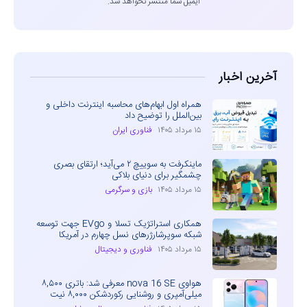
ایمیل شما منتشر نخواهد شد.
آخرین اخبار
همراه اول ابهام‌های محاسبه اینترنت داخلی و
بین‌الملل را توضیح داد
۱۵ مرداد ۱۴۰۵
فناوری ایران
ماینکرفت به سوییچ ۲ می‌آید؛ ارتقای بصری
چشمگیر برای دنیای بلاکی
۱۵ مرداد ۱۴۰۵
بازی و سرگرمی
همکاری استراتژیک تسلا و EVgo جهت توسعه
شبکه سوپرشارژرهای نسل چهارم در آمریکا
۱۵ مرداد ۱۴۰۵
فناوری و دیجیتال
هواوی nova 16 SE معرفی شد: باتری ۸,۵۰۰
میلی‌آمپری و روشنایی رکوردشکن ۸,۰۰۰ نیت