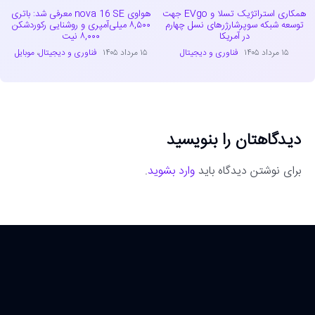
همکاری استراتژیک تسلا و EVgo جهت
هواوی nova 16 SE معرفی شد: باتری
توسعه شبکه سوپرشارژرهای نسل چهارم
۸,۵۰۰ میلی‌آمپری و روشنایی رکوردشکن
در آمریکا
۸,۰۰۰ نیت
۱۵ مرداد ۱۴۰۵
فناوری و دیجیتال
۱۵ مرداد ۱۴۰۵
فناوری و دیجیتال
،
موبایل
دیدگاهتان را بنویسید
برای نوشتن دیدگاه باید
وارد بشوید
.