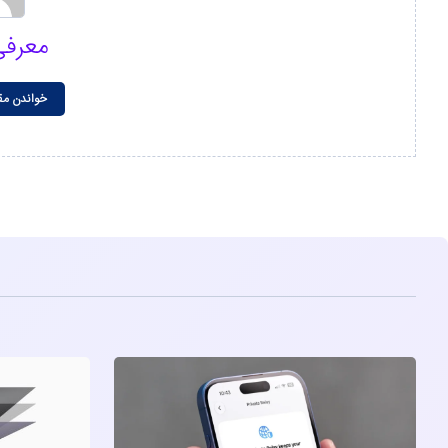
معرفی
خواندن مق