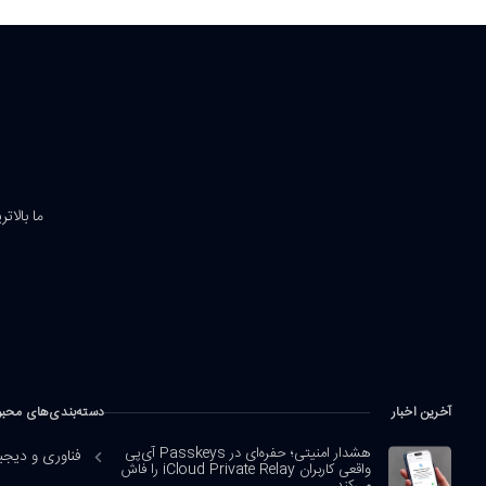
ما بالات
آخرین اخبار
دسته‌بندی‌های محب
هشدار امنیتی؛ حفره‌ای در Passkeys آی‌پی
فناوری و دیجی
واقعی کاربران iCloud Private Relay را فاش