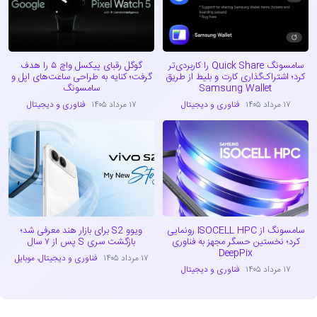
سامسونگ Quick Share را کاربردی‌تر
گوگل رقبای پیکسل واچ ۵ را هدف
کرد؛ اشتراک‌گذاری کارت و بلیط از طریق
گرفت؛ کنایه به طراحی ساعت‌های اپل و
Samsung Wallet
سامسونگ
۱۷ مرداد ۱۴۰۵
فناوری و دیجیتال
۱۷ مرداد ۱۴۰۵
فناوری و دیجیتال
سامسونگ از ISOCELL HPC رونمایی
ویوو S2 برای بازار هند معرفی شد؛
کرد؛ نخستین حسگر مجهز به فناوری
بازگشت سری S پس از ۷ سال
DeepPix
۱۷ مرداد ۱۴۰۵
فناوری و دیجیتال
،
موبایل
۱۷ مرداد ۱۴۰۵
فناوری و دیجیتال