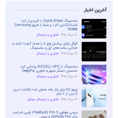
آخرین اخبار
سامسونگ Quick Share را کاربردی‌تر کرد؛
اشتراک‌گذاری کارت و بلیط از طریق Samsung
Wallet
۱۷ مرداد ۱۴۰۵
فناوری و دیجیتال
گوگل رقبای پیکسل واچ ۵ را هدف گرفت؛ کنایه به
طراحی ساعت‌های اپل و سامسونگ
۱۷ مرداد ۱۴۰۵
فناوری و دیجیتال
سامسونگ از ISOCELL HPC رونمایی کرد؛
نخستین حسگر مجهز به فناوری DeepPix
۱۷ مرداد ۱۴۰۵
فناوری و دیجیتال
ویوو S2 برای بازار هند معرفی شد؛ بازگشت سری
S پس از ۷ سال
۱۷ مرداد ۱۴۰۵
فناوری و دیجیتال
،
موبایل
بررسی هواوی FreeBuds Pro 5؛ رقیبی قدرتمند
برای AirPods Pro و سونی