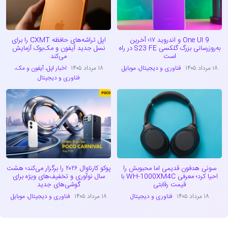
One UI 9 و اندروید ۱۷؛ آخرین
اپل تراشه‌های حافظه CXMT را برای
به‌روزرسانی بزرگ گلکسی S23 FE در راه
نسل جدید آیفون و مک‌بوک آزمایش
است
می‌کند
۱۸ مرداد ۱۴۰۵
فناوری و دیجیتال
،
موبایل
۱۸ مرداد ۱۴۰۵
اخبار اپل، آیفون و مک
،
فناوری و دیجیتال
سونی هدفون قدیمی اما محبوبش را
پوکو کارناوال ۲۰۲۶ را برگزار می‌کند؛ هشت
احیا کرد؛ معرفی WH-1000XM4C با
سال نوآوری و تخفیف‌های ویژه برای
قیمت رقابتی
گوشی‌های جدید
۱۸ مرداد ۱۴۰۵
فناوری و دیجیتال
۱۸ مرداد ۱۴۰۵
فناوری و دیجیتال
،
موبایل