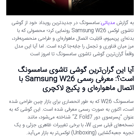
به گزارش
مدیاتی
:سامسونگ در جدیدترین رویداد خود از گوشی
تاشوی لوکس Samsung W26 رونمایی کرد؛ محصولی که با
بدنه‌ای پریمیوم، قابلیت اتصال ماهواره‌ای و طراحی منحصربه‌فرد،
مرز میان فناوری و تجمل را جابه‌جا کرده است. اما آیا این مدل
واقعاً گران‌ترین گوشی تاشوی سامسونگ تا امروز است
آیا این گران‌ترین گوشی تاشوی سامسونگ
است؟: معرفی رسمی Samsung W26 با
اتصال ماهواره‌ای و پکیج لاکچری
سامسونگ W26 که به طور انحصاری برای بازار چین طراحی شده
است، اکنون به صورت رسمی معرفی شده است. این گوشی که به
عنوان “پسرعموی دور Z Fold7” شناخته می‌شود، مانند
نسخه‌های قبلی سری W، با برخی تغییرات ظاهری جزئی و یک
تجربه جعبه‌گشایی (Unboxing) لوکس‌تر به بازار می‌آید.