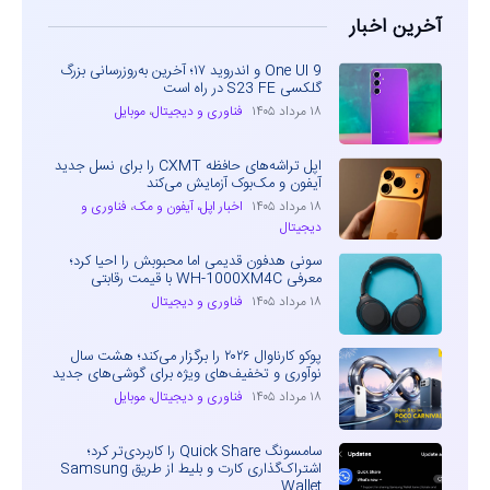
آخرین اخبار
One UI 9 و اندروید ۱۷؛ آخرین به‌روزرسانی بزرگ
گلکسی S23 FE در راه است
۱۸ مرداد ۱۴۰۵
فناوری و دیجیتال
،
موبایل
اپل تراشه‌های حافظه CXMT را برای نسل جدید
آیفون و مک‌بوک آزمایش می‌کند
۱۸ مرداد ۱۴۰۵
اخبار اپل، آیفون و مک
،
فناوری و
دیجیتال
سونی هدفون قدیمی اما محبوبش را احیا کرد؛
معرفی WH-1000XM4C با قیمت رقابتی
۱۸ مرداد ۱۴۰۵
فناوری و دیجیتال
پوکو کارناوال ۲۰۲۶ را برگزار می‌کند؛ هشت سال
نوآوری و تخفیف‌های ویژه برای گوشی‌های جدید
۱۸ مرداد ۱۴۰۵
فناوری و دیجیتال
،
موبایل
سامسونگ Quick Share را کاربردی‌تر کرد؛
اشتراک‌گذاری کارت و بلیط از طریق Samsung
Wallet