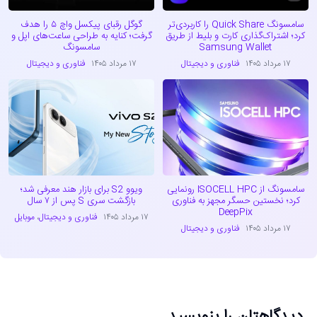
سامسونگ Quick Share را کاربردی‌تر
گوگل رقبای پیکسل واچ ۵ را هدف
کرد؛ اشتراک‌گذاری کارت و بلیط از طریق
گرفت؛ کنایه به طراحی ساعت‌های اپل و
Samsung Wallet
سامسونگ
۱۷ مرداد ۱۴۰۵
فناوری و دیجیتال
۱۷ مرداد ۱۴۰۵
فناوری و دیجیتال
سامسونگ از ISOCELL HPC رونمایی
ویوو S2 برای بازار هند معرفی شد؛
کرد؛ نخستین حسگر مجهز به فناوری
بازگشت سری S پس از ۷ سال
DeepPix
۱۷ مرداد ۱۴۰۵
فناوری و دیجیتال
،
موبایل
۱۷ مرداد ۱۴۰۵
فناوری و دیجیتال
دیدگاهتان را بنویسید