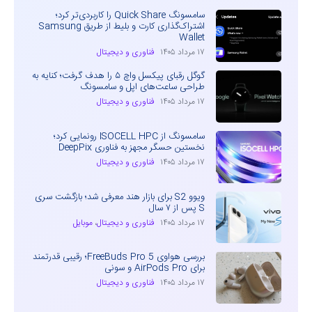
سامسونگ Quick Share را کاربردی‌تر کرد؛
اشتراک‌گذاری کارت و بلیط از طریق Samsung
Wallet
۱۷ مرداد ۱۴۰۵
فناوری و دیجیتال
گوگل رقبای پیکسل واچ ۵ را هدف گرفت؛ کنایه به
طراحی ساعت‌های اپل و سامسونگ
۱۷ مرداد ۱۴۰۵
فناوری و دیجیتال
سامسونگ از ISOCELL HPC رونمایی کرد؛
نخستین حسگر مجهز به فناوری DeepPix
۱۷ مرداد ۱۴۰۵
فناوری و دیجیتال
ویوو S2 برای بازار هند معرفی شد؛ بازگشت سری
S پس از ۷ سال
۱۷ مرداد ۱۴۰۵
فناوری و دیجیتال
،
موبایل
بررسی هواوی FreeBuds Pro 5؛ رقیبی قدرتمند
برای AirPods Pro و سونی
۱۷ مرداد ۱۴۰۵
فناوری و دیجیتال