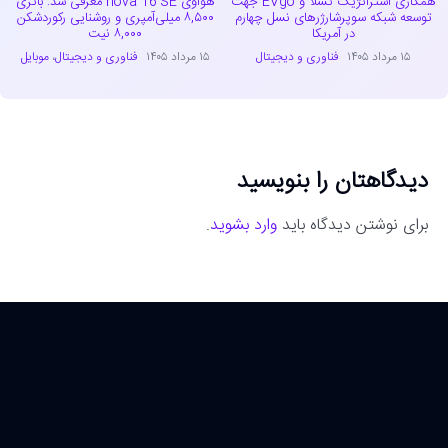
همکاری استراتژیک تسلا و EVgo جهت
هواوی nova 16 SE معرفی شد: باتری
توسعه شبکه سوپرشارژرهای نسل چهارم
۸,۵۰۰ میلی‌آمپری و روشنایی رکوردشکن
در آمریکا
۸,۰۰۰ نیت
۱۵ مرداد ۱۴۰۵
فناوری و دیجیتال
۱۵ مرداد ۱۴۰۵
فناوری و دیجیتال
،
موبایل
دیدگاهتان را بنویسید
برای نوشتن دیدگاه باید
وارد بشوید
.