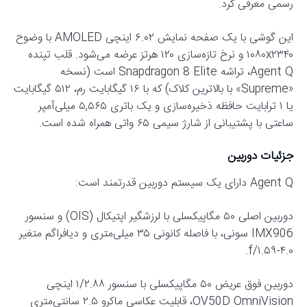
رسمی معرفی کرد.
این گوشی با یک صفحه نمایش ۶.۰۲ اینچی AMOLED با وضوح
۱۰۸۰x۲۳۴۰ و نرخ تازه‌سازی ۱۲۰ هرتز عرضه می‌شود. قلب تپنده
Agent Q، تراشه Snapdragon 8 Elite است (نسخه
«Supreme» با بالاترین کلاک) که با ۱۶ گیگابایت رم، ۵۱۲ گیگابایت
یا ۱ ترابایت حافظه ذخیره‌سازی و یک باتری ۵,۵۶۵ میلی‌آمپر
ساعتی با پشتیبانی از شارژ سیمی ۶۵ واتی همراه شده است.
جزئیات دوربین
Agent Q دارای یک سیستم دوربین قدرتمند است:
دوربین اصلی ۵۰ مگاپیکسلی با لرزشگیر اپتیکال (OIS) و سنسور
IMX906 سونی، با فاصله کانونی ۳۵ میلی‌متری و دیافراگم متغیر
f/۱.۵۹-۴.۰.
دوربین فوق عریض ۵۰ مگاپیکسلی با سنسور ۱/۲.۸۸ اینچی
OV50D OmniVision، قابلیت عکاسی ماکرو ۲.۵ سانتی‌متری