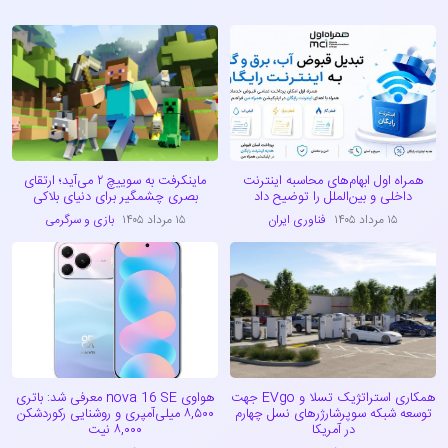
همراه اول ابهام‌های محاسبه اینترنت
ماینکرفت به سوییچ ۲ می‌آید؛ ارتقای
داخلی و بین‌الملل را توضیح داد
بصری چشمگیر برای دنیای بلاکی
۱۵ مرداد ۱۴۰۵
فناوری ایران
۱۵ مرداد ۱۴۰۵
بازی و سرگرمی
همکاری استراتژیک تسلا و EVgo جهت
هواوی nova 16 SE معرفی شد: باتری
توسعه شبکه سوپرشارژرهای نسل چهارم
۸,۵۰۰ میلی‌آمپری و روشنایی رکوردشکن
در آمریکا
۸,۰۰۰ نیت