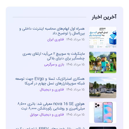
آخرین اخبار
همراه اول ابهام‌های محاسبه اینترنت داخلی و
بین‌الملل را توضیح داد
۱۵ مرداد ۱۴۰۵
فناوری ایران
ماینکرفت به سوییچ ۲ می‌آید؛ ارتقای بصری
چشمگیر برای دنیای بلاکی
۱۵ مرداد ۱۴۰۵
بازی و سرگرمی
همکاری استراتژیک تسلا و EVgo جهت توسعه
شبکه سوپرشارژرهای نسل چهارم در آمریکا
۱۵ مرداد ۱۴۰۵
فناوری و دیجیتال
هواوی nova 16 SE معرفی شد: باتری ۸,۵۰۰
میلی‌آمپری و روشنایی رکوردشکن ۸,۰۰۰ نیت
۱۵ مرداد ۱۴۰۵
فناوری و دیجیتال
،
موبایل
شیائومی بازار خودروهای EREV را تصاحب کرد؛