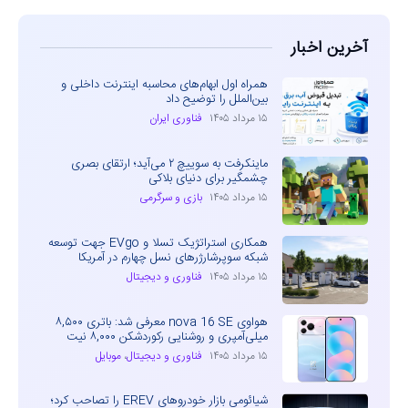
آخرین اخبار
همراه اول ابهام‌های محاسبه اینترنت داخلی و
بین‌الملل را توضیح داد
۱۵ مرداد ۱۴۰۵
فناوری ایران
ماینکرفت به سوییچ ۲ می‌آید؛ ارتقای بصری
چشمگیر برای دنیای بلاکی
۱۵ مرداد ۱۴۰۵
بازی و سرگرمی
همکاری استراتژیک تسلا و EVgo جهت توسعه
شبکه سوپرشارژرهای نسل چهارم در آمریکا
۱۵ مرداد ۱۴۰۵
فناوری و دیجیتال
هواوی nova 16 SE معرفی شد: باتری ۸,۵۰۰
میلی‌آمپری و روشنایی رکوردشکن ۸,۰۰۰ نیت
۱۵ مرداد ۱۴۰۵
فناوری و دیجیتال
،
موبایل
شیائومی بازار خودروهای EREV را تصاحب کرد؛