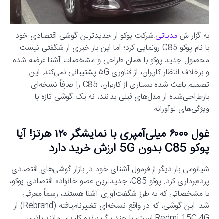
به گزار ش
مدیاتی
:شرکت پوکو از جدیدترین گوشی اقتصادی خود
با نام پوکو C85 رونمایی کرد؛ اما این بار خبری از شگفتی نیست.
محصول جدید پوکو با همان طراحی و مشخصات آشنا عرضه شده
و برخلاف انتظار کاربران، از فناوری ۵G پشتیبانی نمی‌کند. این
تصمیم باعث شده بسیاری از کاربران، C85 را صرفاً نسخه‌ای
بازطراحی‌شده از مدل‌های قبلی بدانند، نه یک گوشی تازه با
ویژگی‌های نوآورانه.
غول ۶۰۰۰ میلی‌آمپری با نمایشگر ۱۲۰ هرتز! آیا
پوکو C85 بدون 5G ارزش خرید دارد
شیائومی بار دیگر از فرمول آشنای خود در بازار گوشی‌های اقتصادی
پرده‌برداری کرد. پوکو C85، جدیدترین عضو خانواده اقتصادی پوکو،
با مشخصاتی که به طرز شگفت‌آوری آشنا هستند، رسماً معرفی
شد. این گوشی، که در واقع نسخه‌ای تغییرنام‌یافته (Rebrand) از
Redmi 15C 4G است، با چند برگ برنده کلیدی مانند باتری