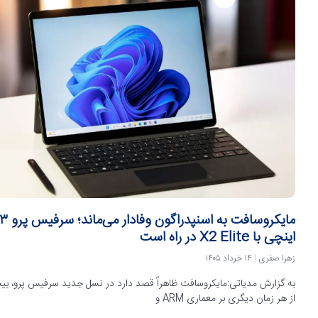
مایکروسافت به اسنپدراگون وفادار م
اینچی با X2 Elite در راه است
زهرا صفری
۱۴ خرداد ۱۴۰۵
به گزارش مدیاتی:مایکروسافت ظاهراً قصد دارد در نسل جدید سرفیس پرو، ب
از هر زمان دیگری بر معماری ARM و