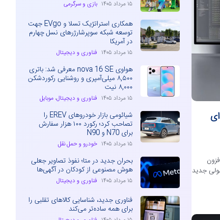
۱۵ مرداد ۱۴۰۵
بازی و سرگرمی
همکاری استراتژیک تسلا و EVgo جهت
توسعه شبکه سوپرشارژرهای نسل چهارم
در آمریکا
۱۵ مرداد ۱۴۰۵
فناوری و دیجیتال
هواوی nova 16 SE معرفی شد: باتری
۸,۵۰۰ میلی‌آمپری و روشنایی رکوردشکن
۸,۰۰۰ نیت
۱۵ مرداد ۱۴۰۵
فناوری و دیجیتال
،
موبایل
انه‌ای
شیائومی بازار خودروهای EREV را
تصاحب کرد؛ رکورد ۱۰۰ هزار سفارش
برای N70 و N90
۱۵ مرداد ۱۴۰۵
خودرو و حمل نقل
فزون
بحران جدید در متا؛ نفوذ تصاویر جعلی
هوش مصنوعی از کودکان در آگهی‌ها
صولی جدید
۱۵ مرداد ۱۴۰۵
فناوری و دیجیتال
فناوری جدید، شناسایی کالاهای تقلبی را
برای همه ساده‌تر می‌کند