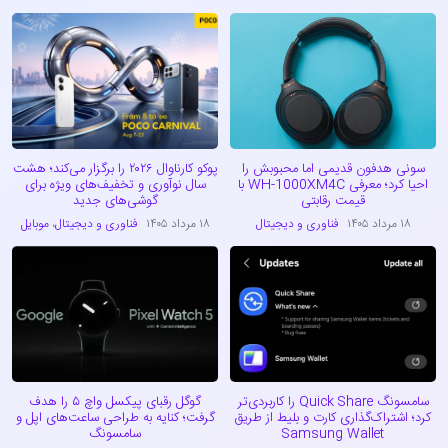
سونی هدفون قدیمی اما محبوبش را
پوکو کارناوال ۲۰۲۶ را برگزار می‌کند؛ هشت
احیا کرد؛ معرفی WH-1000XM4C با
سال نوآوری و تخفیف‌های ویژه برای
قیمت رقابتی
گوشی‌های جدید
۱۸ مرداد ۱۴۰۵
فناوری و دیجیتال
۱۸ مرداد ۱۴۰۵
فناوری و دیجیتال
،
موبایل
سامسونگ Quick Share را کاربردی‌تر
گوگل رقبای پیکسل واچ ۵ را هدف
کرد؛ اشتراک‌گذاری کارت و بلیط از طریق
گرفت؛ کنایه به طراحی ساعت‌های اپل و
Samsung Wallet
سامسونگ