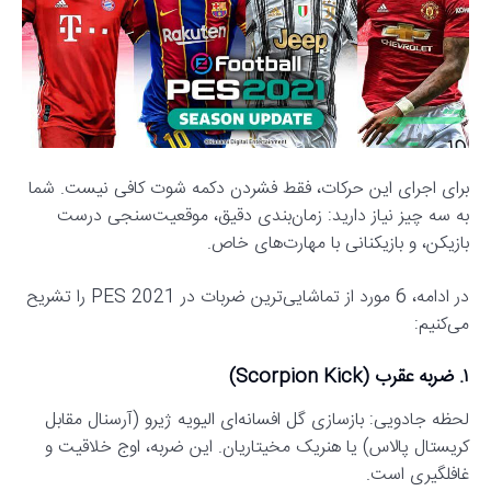
برای اجرای این حرکات، فقط فشردن دکمه شوت کافی نیست. شما
به سه چیز نیاز دارید: زمان‌بندی دقیق، موقعیت‌سنجی درست
بازیکن، و بازیکنانی با مهارت‌های خاص.
در ادامه، 6 مورد از تماشایی‌ترین ضربات در PES 2021 را تشریح
می‌کنیم:
۱. ضربه عقرب (Scorpion Kick)
لحظه جادویی: بازسازی گل افسانه‌ای الیویه ژیرو (آرسنال مقابل
کریستال پالاس) یا هنریک مخیتاریان. این ضربه، اوج خلاقیت و
غافلگیری است.