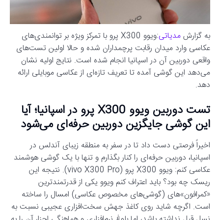
به گزارش
مدیاتی
:ویوو X300 پرو با تمرکز ویژه بر توانمندی‌های
عکاسی وارد میدان رقابت پرچمداران شده و حالا اولین تست‌های
واقعی دوربین آن در اسپانیا انجام شده است. نتایج اولیه نشان
می‌دهد این گوشی آمده تا تعریف تازه‌ای از عکاسی موبایلی ارائه
دهد.
تست دوربین ویوو X300 پرو در اسپانیا؛ آیا
این گوشی جایگزین دوربین حرفه‌ای می‌شود
اخیراً فرصتی دست داد تا در سفر به منطقه زیبای آندلس در
اسپانیا، دوربین حرفه‌ای را کنار بگذارم و تنها با یک گوشی هوشمند
عکاسی کنم: ویوو X300 پرو (vivo X300 Pro). نتیجه این
ریسک چه بود؟ باید اعتراف کنم ویوو یکی از قدرتمندترین
«کمرافون»‌های (گوشی‌های مخصوص عکاسی) امسال را ساخته
است. اگرچه شاید روی کاغذ جهش سخت‌افزاری عجیبی نسبت به
نسل قبل نداشته باشد، اما بلوغ نرم‌افزاری و هماهنگی اجزا، آن را به