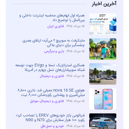
آخرین اخبار
همراه اول ابهام‌های محاسبه اینترنت داخلی و
بین‌الملل را توضیح داد
۱۵ مرداد ۱۴۰۵
فناوری ایران
ماینکرفت به سوییچ ۲ می‌آید؛ ارتقای بصری
چشمگیر برای دنیای بلاکی
۱۵ مرداد ۱۴۰۵
بازی و سرگرمی
همکاری استراتژیک تسلا و EVgo جهت توسعه
شبکه سوپرشارژرهای نسل چهارم در آمریکا
۱۵ مرداد ۱۴۰۵
فناوری و دیجیتال
هواوی nova 16 SE معرفی شد: باتری ۸,۵۰۰
میلی‌آمپری و روشنایی رکوردشکن ۸,۰۰۰ نیت
۱۵ مرداد ۱۴۰۵
فناوری و دیجیتال
،
موبایل
شیائومی بازار خودروهای EREV را تصاحب کرد؛
رکورد ۱۰۰ هزار سفارش برای N70 و N90
۱۵ مرداد ۱۴۰۵
خودرو و حمل نقل