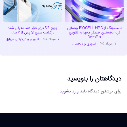
سامسونگ از ISOCELL HPC رونمایی
ویوو S2 برای بازار هند معرفی شد؛
کرد؛ نخستین حسگر مجهز به فناوری
بازگشت سری S پس از ۷ سال
DeepPix
۱۷ مرداد ۱۴۰۵
فناوری و دیجیتال
،
موبایل
۱۷ مرداد ۱۴۰۵
فناوری و دیجیتال
دیدگاهتان را بنویسید
برای نوشتن دیدگاه باید
وارد بشوید
.