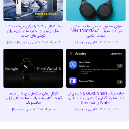
سونی هدفون قدیمی اما محبوبش را
پوکو کارناوال ۲۰۲۶ را برگزار می‌کند؛ هشت
احیا کرد؛ معرفی WH-1000XM4C با
سال نوآوری و تخفیف‌های ویژه برای
قیمت رقابتی
گوشی‌های جدید
۱۸ مرداد ۱۴۰۵
فناوری و دیجیتال
۱۸ مرداد ۱۴۰۵
فناوری و دیجیتال
،
موبایل
سامسونگ Quick Share را کاربردی‌تر
گوگل رقبای پیکسل واچ ۵ را هدف
کرد؛ اشتراک‌گذاری کارت و بلیط از طریق
گرفت؛ کنایه به طراحی ساعت‌های اپل و
Samsung Wallet
سامسونگ
۱۷ مرداد ۱۴۰۵
فناوری و دیجیتال
۱۷ مرداد ۱۴۰۵
فناوری و دیجیتال