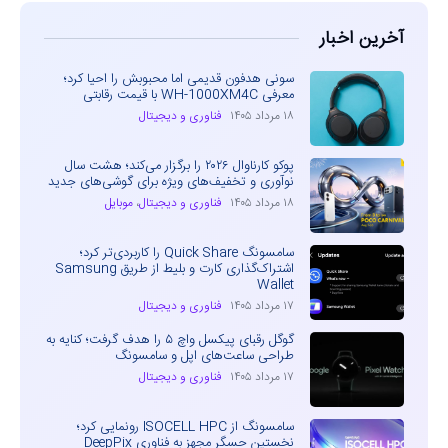
آخرین اخبار
سونی هدفون قدیمی اما محبوبش را احیا کرد؛
معرفی WH-1000XM4C با قیمت رقابتی
۱۸ مرداد ۱۴۰۵
فناوری و دیجیتال
پوکو کارناوال ۲۰۲۶ را برگزار می‌کند؛ هشت سال
نوآوری و تخفیف‌های ویژه برای گوشی‌های جدید
۱۸ مرداد ۱۴۰۵
فناوری و دیجیتال
،
موبایل
سامسونگ Quick Share را کاربردی‌تر کرد؛
اشتراک‌گذاری کارت و بلیط از طریق Samsung
Wallet
۱۷ مرداد ۱۴۰۵
فناوری و دیجیتال
گوگل رقبای پیکسل واچ ۵ را هدف گرفت؛ کنایه به
طراحی ساعت‌های اپل و سامسونگ
۱۷ مرداد ۱۴۰۵
فناوری و دیجیتال
سامسونگ از ISOCELL HPC رونمایی کرد؛
نخستین حسگر مجهز به فناوری DeepPix