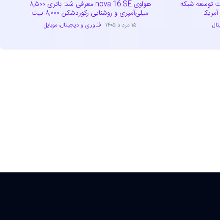
راتژیک تسلا و EVgo جهت توسعه شبکه
هواوی nova 16 SE معرفی شد: باتری ۸,۵۰۰
مریکا
میلی‌آمپری و روشنایی رکوردشکن ۸,۰۰۰ نیت
تال
۱۵ مرداد ۱۴۰۵
فناوری و دیجیتال
،
موبایل