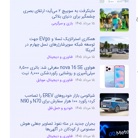
ماینکرفت به سوییچ ۲ می‌آید؛ ارتقای بصری
چشمگیر برای دنیای بلاکی
۱۵ مرداد ۱۴۰۵
بازی و سرگرمی
همکاری استراتژیک تسلا و EVgo جهت
توسعه شبکه سوپرشارژرهای نسل چهارم در
آمریکا
۱۵ مرداد ۱۴۰۵
فناوری و دیجیتال
هواوی nova 16 SE معرفی شد: باتری ۸,۵۰۰
مت
میلی‌آمپری و روشنایی رکوردشکن ۸,۰۰۰ نیت
۱۵ مرداد ۱۴۰۵
فناوری و دیجیتال
،
موبایل
شیائومی بازار خودروهای EREV را تصاحب
کرد؛ رکورد ۱۰۰ هزار سفارش برای N70 و N90
۱۵ مرداد ۱۴۰۵
خودرو و حمل نقل
بحران جدید در متا؛ نفوذ تصاویر جعلی هوش
مصنوعی از کودکان در آگهی‌ها
۱۵ مرداد ۱۴۰۵
فناوری و دیجیتال