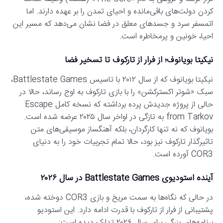
کردن دولت‌های باقی‌مانده و احیای تمدن را بر عهده دارند. اما
اتمسفر سرد و جسدهای معلق در فضا نشان می‌دهد که مسیر این
احیا، خونین و پرمخاطره است.
نیکیتا بویانوف؛ از فرار از تارکوف تا تسخیر فضا
نیکیتا بویانوف که از سال ۲۰۱۲ با تاسیس Battlestate Games،
سبک «شوتر اکسترکشن» را با بازی تارکوف به اوج رساند، حالا در
حالی از پروژه جدیدش پرده برداشته که نسخه کامل Escape
from Tarkov به تازگی در اواخر سال ۲۰۲۵ عرضه شده است.
بویانوف که نه تنها کارگردان، بلکه آهنگساز موسیقی‌های متن
تاثیرگذار تارکوف نیز بود، حالا تمام تجربیات خود را به دنیای
COR3 آورده است.
آینده استودیوی Battlestate Games در سال ۲۰۲۶
در حالی که نگاه‌ها به سمت مریخ و بازی COR3 دوخته شده،
پشتیبانی از فرار از تارکوف با قدرت ادامه دارد. این استودیو
برنامه‌های بزرگی برای سال ۲۰۲۶ تدارک دیده است: