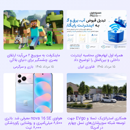
همراه اول ابهام‌های محاسبه اینترنت
ماینکرفت به سوییچ ۲ می‌آید؛ ارتقای
داخلی و بین‌الملل را توضیح داد
بصری چشمگیر برای دنیای بلاکی
۱۵ مرداد ۱۴۰۵
فناوری ایران
۱۵ مرداد ۱۴۰۵
بازی و سرگرمی
همکاری استراتژیک تسلا و EVgo جهت
هواوی nova 16 SE معرفی شد: باتری
توسعه شبکه سوپرشارژرهای نسل چهارم
۸,۵۰۰ میلی‌آمپری و روشنایی رکوردشکن
در آمریکا
۸,۰۰۰ نیت