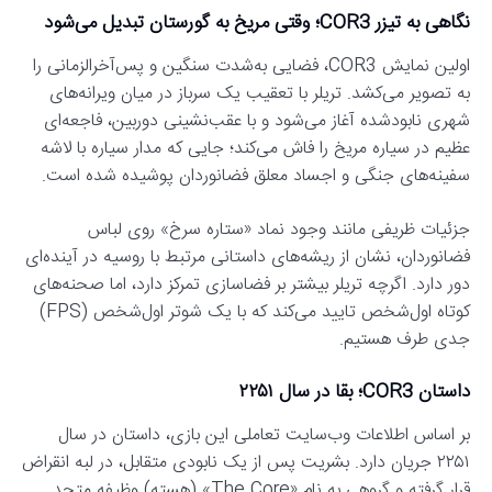
نگاهی به تیزر COR3؛ وقتی مریخ به گورستان تبدیل می‌شود
اولین نمایش COR3، فضایی به‌شدت سنگین و پس‌آخرالزمانی را
به تصویر می‌کشد. تریلر با تعقیب یک سرباز در میان ویرانه‌های
شهری نابودشده آغاز می‌شود و با عقب‌نشینی دوربین، فاجعه‌ای
عظیم در سیاره مریخ را فاش می‌کند؛ جایی که مدار سیاره با لاشه
سفینه‌های جنگی و اجساد معلق فضانوردان پوشیده شده است.
جزئیات ظریفی مانند وجود نماد «ستاره سرخ» روی لباس
فضانوردان، نشان از ریشه‌های داستانی مرتبط با روسیه در آینده‌ای
دور دارد. اگرچه تریلر بیشتر بر فضاسازی تمرکز دارد، اما صحنه‌های
کوتاه اول‌شخص تایید می‌کند که با یک شوتر اول‌شخص (FPS)
جدی طرف هستیم.
داستان COR3؛ بقا در سال ۲۲۵۱
بر اساس اطلاعات وب‌سایت تعاملی این بازی، داستان در سال
۲۲۵۱ جریان دارد. بشریت پس از یک نابودی متقابل، در لبه انقراض
قرار گرفته و گروهی به نام «The Core» (هسته) وظیفه متحد