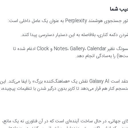
Pe به عنوان یک عامل داخلی است:
ادغام عمیق با اپلیکیشن‌ها: Perplexity با اپلیکیشن‌های حیاتی سامسونگ نظیر Notes، Gallery، Calendar و Clock ادغام شده تا
‌ها) را به‌سادگی انجام دهد.
«وون‌جون چوی»، مدیر تحقیق‌وتوسعه بخش موبایل سامسونگ، معتقد است Galaxy AI نقش یک «هماهنگ‌کننده بزرگ» را ایفا می‌کند. این
م کنار هم قرار می‌دهد تا کاربر بدون درگیر شدن با تنظیمات پیچیده،
م SmartThings و همکاری باز با شرکای جهانی، در حال ساخت آینده‌ای است که در آن فناوری نه یک مانع،