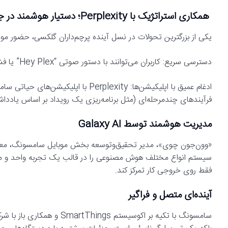
همکاری استراتژیک با Perplexity؛ دستیار هوشمند در جیب شما
یکی از بزرگترین تحولات در نسل آینده پرچم‌داران گلکسی، حضور موتور جستجوی هوشمند rplexity
دسترسی سریع: کاربران می‌توانند با دستور صوتی “Hey Plex” یا فشردن دکمه کناری، بلافاصله به این دستیار دسترسی پیدا کنند.
فرآیندهای چندمرحله‌ای (مثل برنامه‌ریزی یک رویداد بر اساس یادداشت
مدیریت هوشمند توسط Galaxy AI
سیستم انواع مختلف هوش مصنوعی را در قالب یک تجربه واحد و منسج
فقط روی خروجی کار تمرکز کند.
آینده‌ای متصل و فراگیر
سامسونگ با تکیه بر اکوسیست