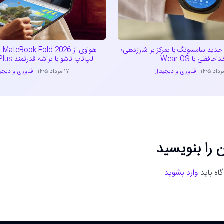
دید سامسونگ با تمرکز بر شارژدهی؛
هواو
احافظی با Wear OS
لپ‌تاپ تاشو با تراشه قدرتمند Kirin X90 Plus
فناوری و دیجیتال
۱۷ مرداد ۱۴۰۵
فناوری و دیجی
 را بنویسید
اه باید
وارد بشوید
.