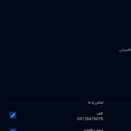
اطمینان
تماس یا ما
تلفن
09128478078
ایمیل مکاتبات