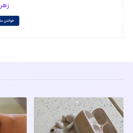
زهر
خواندن مق