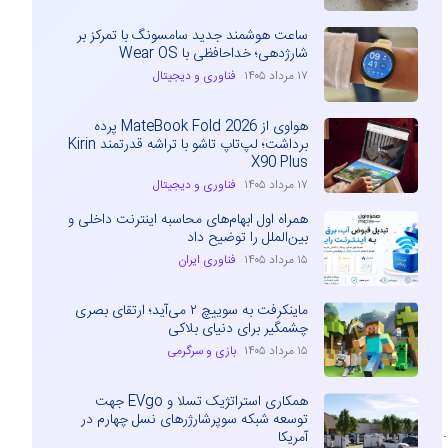
ساعت هوشمند جدید سامسونگ با تمرکز بر
شارژدهی؛ خداحافظی با Wear OS
۱۷ مرداد ۱۴۰۵
فناوری و دیجیتال
هواوی از MateBook Fold 2026 پرده
برداشت؛ لپ‌تاپ تاشو با تراشه قدرتمند Kirin
X90 Plus
۱۷ مرداد ۱۴۰۵
فناوری و دیجیتال
همراه اول ابهام‌های محاسبه اینترنت داخلی و
بین‌الملل را توضیح داد
۱۵ مرداد ۱۴۰۵
فناوری ایران
ماینکرفت به سوییچ ۲ می‌آید؛ ارتقای بصری
چشمگیر برای دنیای بلاکی
۱۵ مرداد ۱۴۰۵
بازی و سرگرمی
همکاری استراتژیک تسلا و EVgo جهت
توسعه شبکه سوپرشارژرهای نسل چهارم در
آمریکا