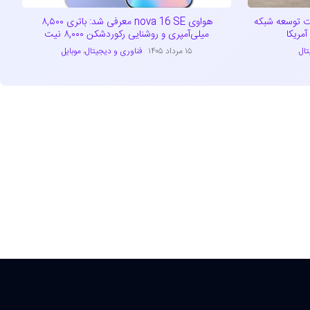
راتژیک تسلا و EVgo جهت توسعه شبکه
هواوی nova 16 SE معرفی شد: باتری ۸,۵۰۰
مریکا
میلی‌آمپری و روشنایی رکوردشکن ۸,۰۰۰ نیت
تال
۱۵ مرداد ۱۴۰۵
فناوری و دیجیتال
،
موبایل