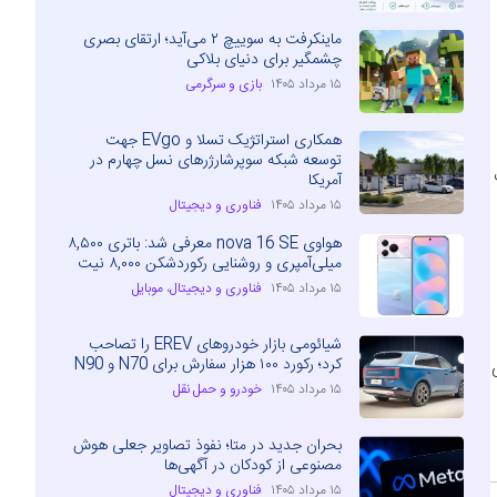
ماینکرفت به سوییچ ۲ می‌آید؛ ارتقای بصری
چشمگیر برای دنیای بلاکی
۱۵ مرداد ۱۴۰۵
بازی و سرگرمی
همکاری استراتژیک تسلا و EVgo جهت
توسعه شبکه سوپرشارژرهای نسل چهارم در
آمریکا
۱۵ مرداد ۱۴۰۵
فناوری و دیجیتال
هواوی nova 16 SE معرفی شد: باتری ۸,۵۰۰
میلی‌آمپری و روشنایی رکوردشکن ۸,۰۰۰ نیت
۱۵ مرداد ۱۴۰۵
فناوری و دیجیتال
،
موبایل
شیائومی بازار خودروهای EREV را تصاحب
کرد؛ رکورد ۱۰۰ هزار سفارش برای N70 و N90
۱۵ مرداد ۱۴۰۵
خودرو و حمل نقل
بحران جدید در متا؛ نفوذ تصاویر جعلی هوش
مصنوعی از کودکان در آگهی‌ها
۱۵ مرداد ۱۴۰۵
فناوری و دیجیتال