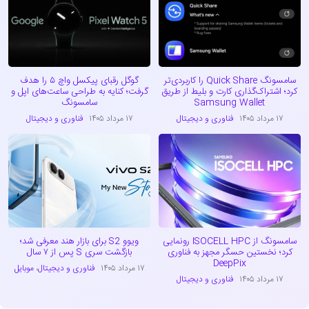
سامسونگ Quick Share را کاربردی‌تر
گوگل رقبای پیکسل واچ ۵ را هدف
کرد؛ اشتراک‌گذاری کارت و بلیط از طریق
گرفت؛ کنایه به طراحی ساعت‌های اپل و
Samsung Wallet
سامسونگ
۱۷ مرداد ۱۴۰۵
فناوری و دیجیتال
۱۷ مرداد ۱۴۰۵
فناوری و دیجیتال
سامسونگ از ISOCELL HPC رونمایی
ویوو S2 برای بازار هند معرفی شد؛
کرد؛ نخستین حسگر مجهز به فناوری
بازگشت سری S پس از ۷ سال
DeepPix
۱۷ مرداد ۱۴۰۵
فناوری و دیجیتال
،
موبایل
۱۷ مرداد ۱۴۰۵
فناوری و دیجیتال