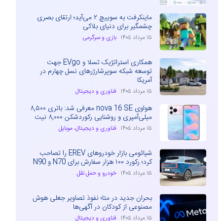
ماینکرفت به سوییچ ۲ می‌آید؛ ارتقای بصری
چشمگیر برای دنیای بلاکی
۱۵ مرداد ۱۴۰۵
بازی و سرگرمی
همکاری استراتژیک تسلا و EVgo جهت
توسعه شبکه سوپرشارژرهای نسل چهارم در
آمریکا
۱۵ مرداد ۱۴۰۵
فناوری و دیجیتال
هواوی nova 16 SE معرفی شد: باتری ۸,۵۰۰
میلی‌آمپری و روشنایی رکوردشکن ۸,۰۰۰ نیت
۱۵ مرداد ۱۴۰۵
فناوری و دیجیتال
،
موبایل
شیائومی بازار خودروهای EREV را تصاحب
کرد؛ رکورد ۱۰۰ هزار سفارش برای N70 و N90
۱۵ مرداد ۱۴۰۵
خودرو و حمل نقل
بحران جدید در متا؛ نفوذ تصاویر جعلی هوش
مصنوعی از کودکان در آگهی‌ها
۱۵ مرداد ۱۴۰۵
فناوری و دیجیتال