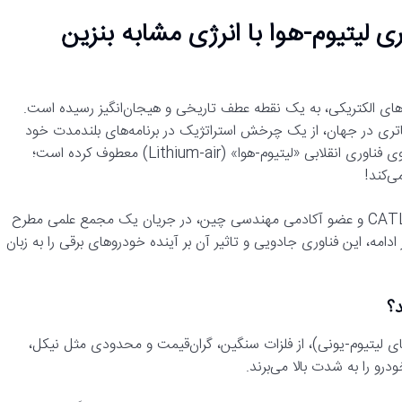
یای باتری‌ها؛ CATL از فناوری لیتیوم-هوا با انرژی مشابه بنزین
وهای الکتریکی، به یک نقطه عطف تاریخی و هیجان‌انگیز رسیده است.
ینی تولیدکننده باتری در جهان، از یک چرخش استراتژیک در برنامه‌های بلندمدت خود
پرده‌برداری کرد. این کمپانی اکنون تمام تمرکز تیم تحقیقاتی خود را روی فناوری انقلابی «لیتیوم-هوا» (Lithium-air) معطوف کرده است؛
ی‌کند!
این خبر جنجالی برای نخستین بار توسط «وو کای»، دانشمند ارشد CATL و عضو آکادمی مهندسی چین، در جریان یک مجمع علمی مطرح
دامه، این فناوری جادویی و تاثیر آن بر آینده خودروهای برقی را به زبان
د؟
های لیتیوم-یونی)، از فلزات سنگین، گران‌قیمت و محدودی مثل نیکل،
رو را به شدت بالا می‌برند.