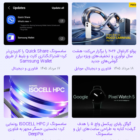
پوکو کارناوال ۲۰۲۶ را برگزار می‌کند؛ هشت
سامسونگ Quick Share را کاربردی‌تر
سال نوآوری و تخفیف‌های ویژه برای
کرد؛ اشتراک‌گذاری کارت و بلیط از طریق
گوشی‌های جدید
Samsung Wallet
۱۸ مرداد ۱۴۰۵
فناوری و دیجیتال
،
موبایل
۱۷ مرداد ۱۴۰۵
فناوری و دیجیتال
گوگل رقبای پیکسل واچ ۵ را هدف
سامسونگ از ISOCELL HPC رونمایی
گرفت؛ کنایه به طراحی ساعت‌های اپل و
کرد؛ نخستین حسگر مجهز به فناوری
سامسونگ
DeepPix